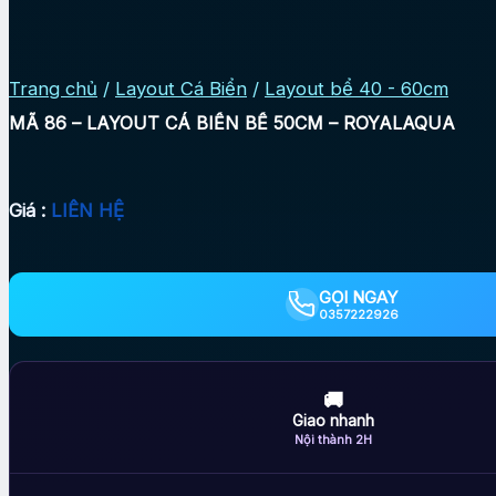
Trang chủ
/
Layout Cá Biển
/
Layout bể 40 - 60cm
MÃ 86 – LAYOUT CÁ BIỂN BỂ 50CM – ROYALAQUA
Giá :
LIÊN HỆ
GỌI NGAY
0357222926
🚚
Giao nhanh
Nội thành 2H