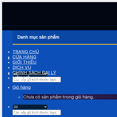
Skip
to
content
Danh mục sản phẩm
TRANG CHỦ
CỬA HÀNG
GIỚI THIỆU
DỊCH VỤ
CHÍNH SÁCH ĐẠI LÝ
LIÊN HỆ
Tìm
kiếm:
Giỏ hàng
Chưa có sản phẩm trong giỏ hàng.
Tìm
kiếm: