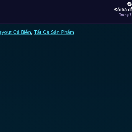
🔁
Đổi trả 
Trong 7
ayout Cá Biển
,
Tất Cả Sản Phẩm