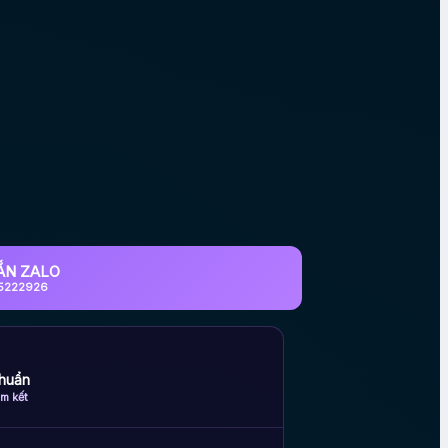
ẮN ZALO
5222926
huẩn
m kết