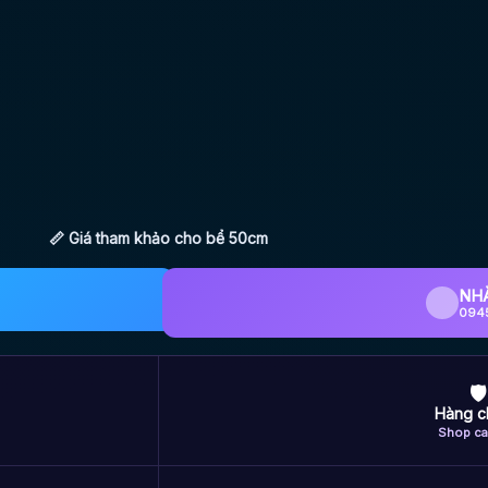
📏 Giá tham khảo cho bể 50cm
NH
094
🛡
Hàng c
Shop ca