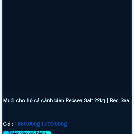
Muối cho hồ cá cảnh biển Redsea Salt 22kg | Red Sea
Giá
Giá
Giá :
1.850.000
₫
1.790.000
₫
gốc
hiện
Thêm vào giỏ hàng