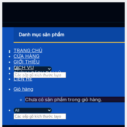
Skip
to
content
Danh mục sản phẩm
TRANG CHỦ
CỬA HÀNG
GIỚI THIỆU
DỊCH VỤ
CHÍNH SÁCH ĐẠI LÝ
Tìm
LIÊN HỆ
kiếm:
Giỏ hàng
Chưa có sản phẩm trong giỏ hàng.
Tìm
kiếm: