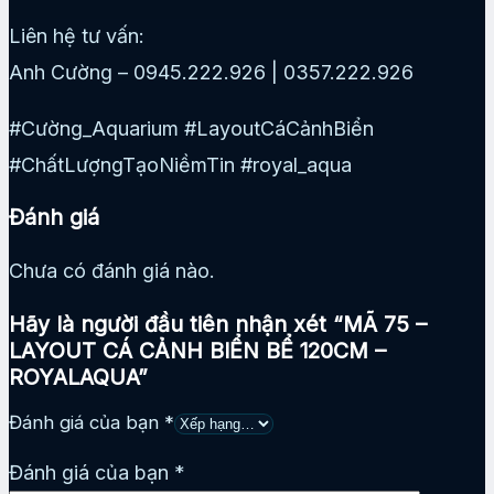
Liên hệ tư vấn:
Anh Cường – 0945.222.926 | 0357.222.926
#Cường_Aquarium #LayoutCáCảnhBiển
#ChấtLượngTạoNiềmTin #royal_aqua
Đánh giá
Chưa có đánh giá nào.
Hãy là người đầu tiên nhận xét “MÃ 75 –
LAYOUT CÁ CẢNH BIỂN BỂ 120CM –
ROYALAQUA”
Đánh giá của bạn
*
Đánh giá của bạn
*