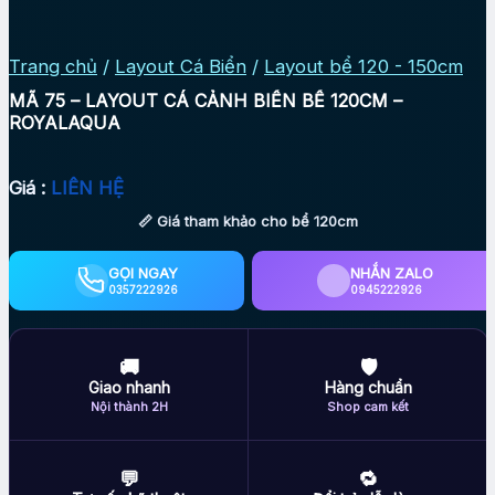
Trang chủ
/
Layout Cá Biển
/
Layout bể 120 - 150cm
MÃ 75 – LAYOUT CÁ CẢNH BIỂN BỂ 120CM –
ROYALAQUA
Giá :
LIÊN HỆ
📏 Giá tham khảo cho bể 120cm
GỌI NGAY
NHẮN ZALO
0357222926
0945222926
🚚
🛡
Giao nhanh
Hàng chuẩn
Nội thành 2H
Shop cam kết
💬
🔁