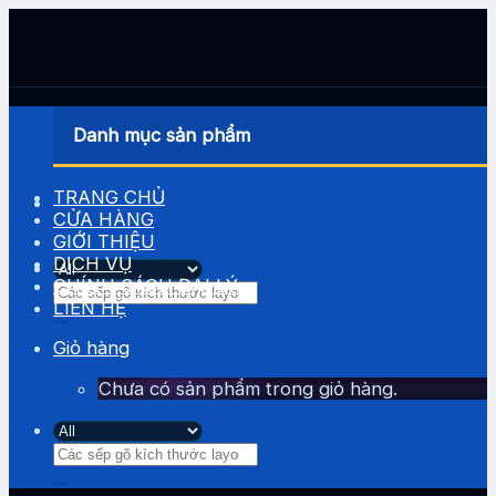
Skip
to
content
Danh mục sản phẩm
TRANG CHỦ
CỬA HÀNG
GIỚI THIỆU
DỊCH VỤ
CHÍNH SÁCH ĐẠI LÝ
Tìm
LIÊN HỆ
kiếm:
Giỏ hàng
Chưa có sản phẩm trong giỏ hàng.
Tìm
kiếm: