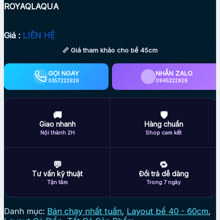
ROYAQLAQUA
Giá :
LIÊN HỆ
📏 Giá tham khảo cho bể 45cm
GỌI NGAY
NHẮN ZALO
0357222926
0945222926
🚚
🛡
Giao nhanh
Hàng chuẩn
Nội thành 2H
Shop cam kết
💬
🔁
Tư vấn kỹ thuật
Đổi trả dễ dàng
Tận tâm
Trong 7 ngày
Danh mục:
Bán chạy nhất tuần
,
Layout bể 40 - 60cm
,