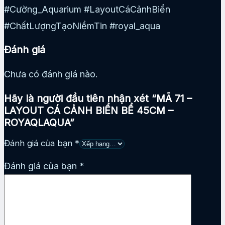
#Cường_Aquarium #LayoutCáCảnhBiển
#ChấtLượngTạoNiềmTin #royal_aqua
Đánh giá
Chưa có đánh giá nào.
Hãy là người đầu tiên nhận xét “MÃ 71 –
LAYOUT CÁ CẢNH BIỂN BỂ 45CM –
ROYAQLAQUA”
Đánh giá của bạn
*
Đánh giá của bạn
*