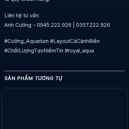
Liên hệ tư vấn:
Anh Cường – 0945.222.926 | 0357.222.926
#Cường_Aquarium #LayoutCáCảnhBiển
#ChấtLượngTạoNiềmTin #royal_aqua
SẢN PHẨM TƯƠNG TỰ