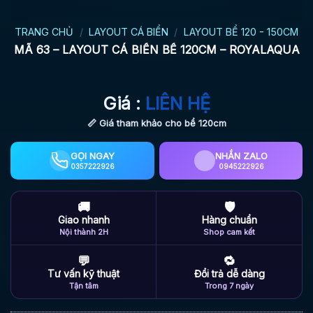
TRANG CHỦ
/
LAYOUT CÁ BIỂN
/
LAYOUT BỂ 120 - 150CM
MÃ 63 – LAYOUT CÁ BIỂN BỂ 120CM – ROYALAQUA
Giá :
LIÊN HỆ
📏 Giá tham khảo cho bể 120cm
GỌI NGAY
NHẮN ZALO
0357222926
0945222926
🚚
🛡
Giao nhanh
Hàng chuẩn
Nội thành 2H
Shop cam kết
💬
🔁
Tư vấn kỹ thuật
Đổi trả dễ dàng
Tận tâm
Trong 7 ngày