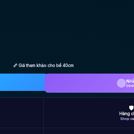
📏 Giá tham khảo cho bể 40cm
NH
094
🛡
Hàng c
Shop ca