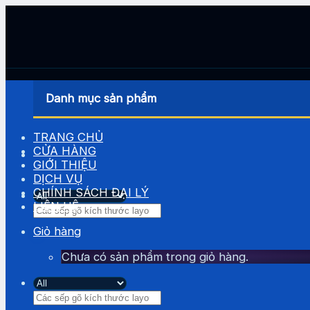
Skip
to
content
Danh mục sản phẩm
TRANG CHỦ
CỬA HÀNG
GIỚI THIỆU
DỊCH VỤ
CHÍNH SÁCH ĐẠI LÝ
LIÊN HỆ
Tìm
kiếm:
Giỏ hàng
Chưa có sản phẩm trong giỏ hàng.
Tìm
kiếm: