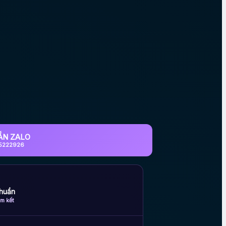
ẮN ZALO
5222926
huẩn
m kết