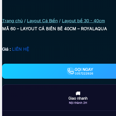
Trang chủ
/
Layout Cá Biển
/
Layout bể 30 - 40cm
MÃ 60 – LAYOUT CÁ BIỂN BỂ 40CM – ROYALAQUA
Giá :
LIÊN HỆ
GỌI NGAY
0357222926
🚚
Giao nhanh
Nội thành 2H