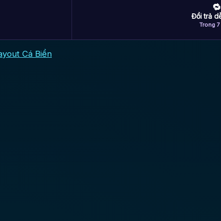
🔁
Đổi trả 
Trong 7
ayout Cá Biển