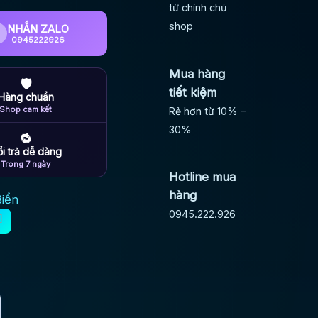
từ chính chủ
shop
NHẮN ZALO
0945222926
Mua hàng
🛡
tiết kiệm
Hàng chuẩn
Shop cam kết
Rẻ hơn từ 10% –
30%
🔁
i trả dễ dàng
Trong 7 ngày
Hotline mua
hàng
Biển
0945.222.926