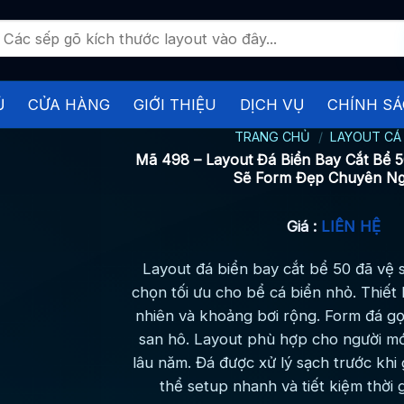
ìm
iếm:
Ủ
CỬA HÀNG
GIỚI THIỆU
DỊCH VỤ
CHÍNH SÁ
TRANG CHỦ
/
LAYOUT CÁ 
Mã 498 – Layout Đá Biển Bay Cắt Bể 
Sẽ Form Đẹp Chuyên Ng
Giá :
LIÊN HỆ
Layout đá biển bay cắt bể 50 đã vệ s
chọn tối ưu cho bể cá biển nhỏ. Thiết 
nhiên và khoảng bơi rộng. Form đá g
san hô. Layout phù hợp cho người mới
lâu năm. Đá được xử lý sạch trước khi 
thể setup nhanh và tiết kiệm thời g