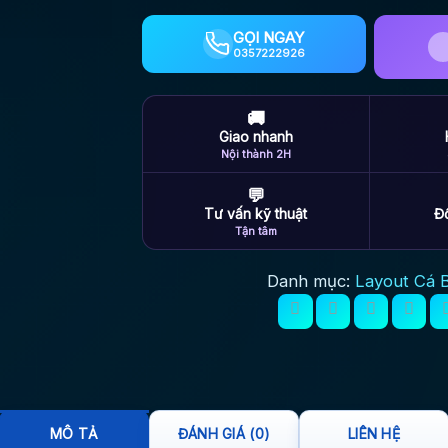
GỌI NGAY
0357222926
🚚
Giao nhanh
Nội thành 2H
💬
Tư vấn kỹ thuật
Đổ
Tận tâm
Danh mục:
Layout Cá 
MÔ TẢ
ĐÁNH GIÁ (0)
LIÊN HỆ