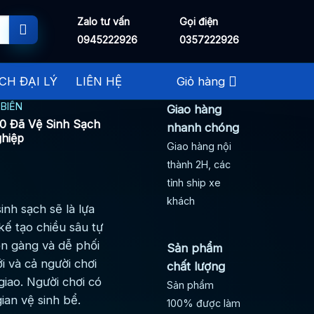
Zalo tư vấn
Gọi điện
0945222926
0357222926
CH ĐẠI LÝ
LIÊN HỆ
Giỏ hàng
BIỂN
Giao hàng
50 Đã Vệ Sinh Sạch
nhanh chóng
hiệp
Giao hàng nội
thành 2H, các
tỉnh ship xe
khách
inh sạch sẽ là lựa
kế tạo chiều sâu tự
ọn gàng và dễ phối
Sản phẩm
 và cả người chơi
chất lượng
giao. Người chơi có
Sản phẩm
ian vệ sinh bể.
100% được làm