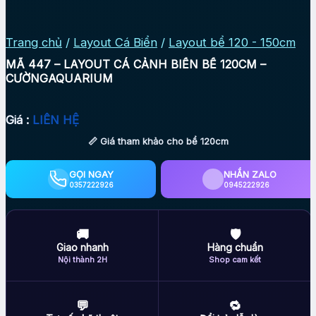
Trang chủ
/
Layout Cá Biển
/
Layout bể 120 - 150cm
MÃ 447 – LAYOUT CÁ CẢNH BIỂN BỂ 120CM –
CƯỜNGAQUARIUM
Giá :
LIÊN HỆ
📏 Giá tham khảo cho bể 120cm
GỌI NGAY
NHẮN ZALO
0357222926
0945222926
🚚
🛡
Giao nhanh
Hàng chuẩn
Nội thành 2H
Shop cam kết
💬
🔁