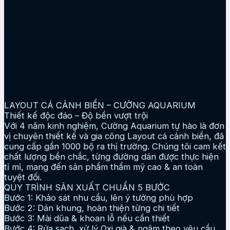
LAYOUT CÁ CẢNH BIỂN – CƯỜNG AQUARIUM
Thiết kế độc đáo – Độ bền vượt trội
Với 4 năm kinh nghiệm, Cường Aquarium tự hào là đơn
vị chuyên thiết kế và gia công Layout cá cảnh biển, đã
cung cấp gần 1000 bộ ra thị trường. Chúng tôi cam kết
chất lượng bền chắc, từng đường dán được thực hiện
tỉ mỉ, mang đến sản phẩm thẩm mỹ cao & an toàn
tuyệt đối.
QUY TRÌNH SẢN XUẤT CHUẨN 5 BƯỚC
Bước 1: Khảo sát nhu cầu, lên ý tưởng phù hợp
Bước 2: Dán khung, hoàn thiện từng chi tiết
Bước 3: Mài dũa & khoan lỗ nếu cần thiết
Bước 4: Rửa sạch, xử lý Oxi già & ngâm theo yêu cầu