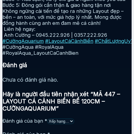
Bước 5: Đóng gói cẩn thận & giao hàng tận nơi
Không ngừng cải tiến để tạo ra những Layout đẹp –
bền – an toàn, với mức giá hợp lý nhất. Mong được
đồng hành cùng anh em đam mê cá cảnh!
Liên hệ ngay:
Anh Cường – 0945.222.926 | 0357.222.926
#CườngAquarium
#LayoutCáCảnhBiển
#ChấtLượngUyT
#CườngAqua #RoyalAqua
#RoyalAqua_LayoutCaCanhBien
Đánh giá
Chưa có đánh giá nào.
Hãy là người đầu tiên nhận xét “MÃ 447 –
LAYOUT CÁ CẢNH BIỂN BỂ 120CM –
CƯỜNGAQUARIUM”
Đánh giá của bạn
*