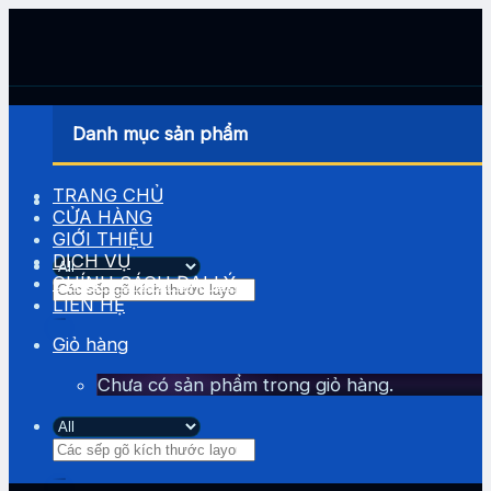
Skip
to
content
Danh mục sản phẩm
TRANG CHỦ
CỬA HÀNG
GIỚI THIỆU
DỊCH VỤ
CHÍNH SÁCH ĐẠI LÝ
Tìm
LIÊN HỆ
kiếm:
Giỏ hàng
Chưa có sản phẩm trong giỏ hàng.
Tìm
kiếm: