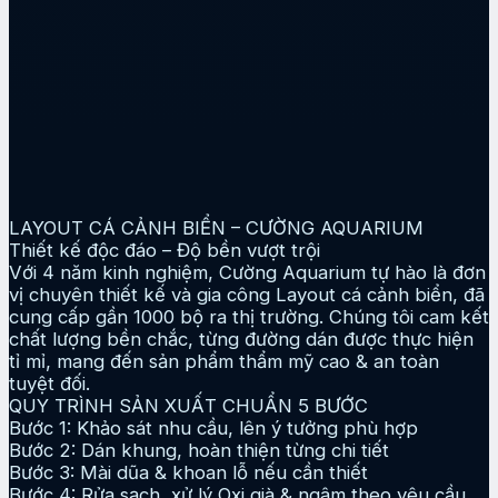
LAYOUT CÁ CẢNH BIỂN – CƯỜNG AQUARIUM
Thiết kế độc đáo – Độ bền vượt trội
Với 4 năm kinh nghiệm, Cường Aquarium tự hào là đơn
vị chuyên thiết kế và gia công Layout cá cảnh biển, đã
cung cấp gần 1000 bộ ra thị trường. Chúng tôi cam kết
chất lượng bền chắc, từng đường dán được thực hiện
tỉ mỉ, mang đến sản phẩm thẩm mỹ cao & an toàn
tuyệt đối.
QUY TRÌNH SẢN XUẤT CHUẨN 5 BƯỚC
Bước 1: Khảo sát nhu cầu, lên ý tưởng phù hợp
Bước 2: Dán khung, hoàn thiện từng chi tiết
Bước 3: Mài dũa & khoan lỗ nếu cần thiết
Bước 4: Rửa sạch, xử lý Oxi già & ngâm theo yêu cầu