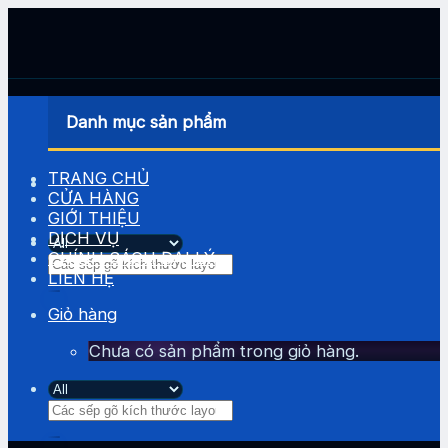
Skip
to
content
Danh mục sản phẩm
TRANG CHỦ
CỬA HÀNG
GIỚI THIỆU
DỊCH VỤ
CHÍNH SÁCH ĐẠI LÝ
Tìm
LIÊN HỆ
kiếm:
Giỏ hàng
Chưa có sản phẩm trong giỏ hàng.
Tìm
kiếm: