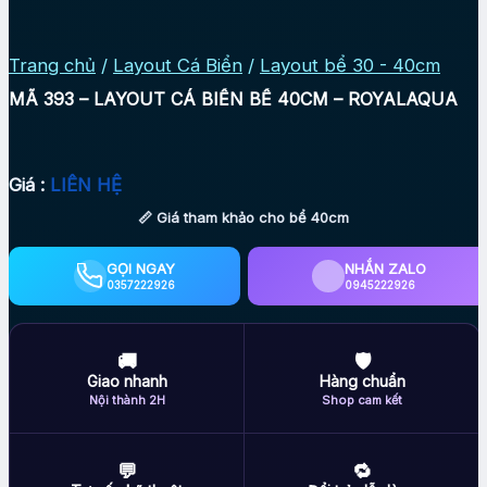
Trang chủ
/
Layout Cá Biển
/
Layout bể 30 - 40cm
MÃ 393 – LAYOUT CÁ BIỂN BỂ 40CM – ROYALAQUA
Giá :
LIÊN HỆ
📏 Giá tham khảo cho bể 40cm
GỌI NGAY
NHẮN ZALO
0357222926
0945222926
🚚
🛡
Giao nhanh
Hàng chuẩn
Nội thành 2H
Shop cam kết
💬
🔁