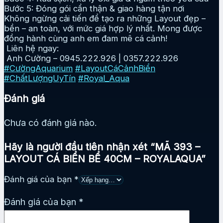
Bước 5: Đóng gói cẩn thận & giao hàng tận nơi
Không ngừng cải tiến để tạo ra những Layout đẹp –
bền – an toàn, với mức giá hợp lý nhất. Mong được
đồng hành cùng anh em đam mê cá cảnh!
Liên hệ ngay:
Anh Cường – 0945.222.926 | 0357.222.926
#CườngAquarium
#LayoutCáCảnhBiển
#ChấtLượngUyTín
#Royal_Aqua
Đánh giá
Chưa có đánh giá nào.
Hãy là người đầu tiên nhận xét “MÃ 393 –
LAYOUT CÁ BIỂN BỂ 40CM – ROYALAQUA”
Đánh giá của bạn
*
Đánh giá của bạn
*