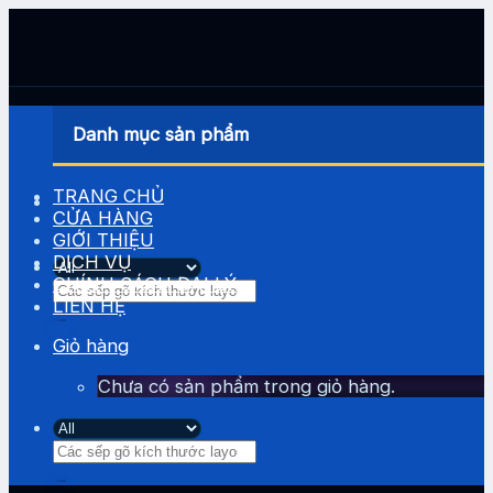
Skip
to
content
Danh mục sản phẩm
TRANG CHỦ
CỬA HÀNG
GIỚI THIỆU
DỊCH VỤ
CHÍNH SÁCH ĐẠI LÝ
Tìm
LIÊN HỆ
kiếm:
Giỏ hàng
Chưa có sản phẩm trong giỏ hàng.
Tìm
kiếm: