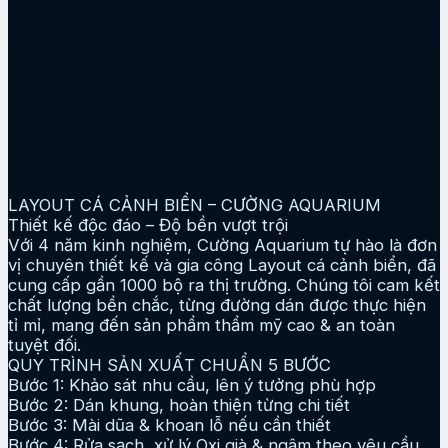
LAYOUT CÁ CẢNH BIỂN – CƯỜNG AQUARIUM
Thiết kế độc đáo – Độ bền vượt trội
Với 4 năm kinh nghiệm, Cường Aquarium tự hào là đơn
vị chuyên thiết kế và gia công Layout cá cảnh biển, đã
cung cấp gần 1000 bộ ra thị trường. Chúng tôi cam kết
chất lượng bền chắc, từng đường dán được thực hiện
tỉ mỉ, mang đến sản phẩm thẩm mỹ cao & an toàn
tuyệt đối.
QUY TRÌNH SẢN XUẤT CHUẨN 5 BƯỚC
Bước 1: Khảo sát nhu cầu, lên ý tưởng phù hợp
Bước 2: Dán khung, hoàn thiện từng chi tiết
Bước 3: Mài dũa & khoan lỗ nếu cần thiết
Bước 4: Rửa sạch, xử lý Oxi già & ngâm theo yêu cầu