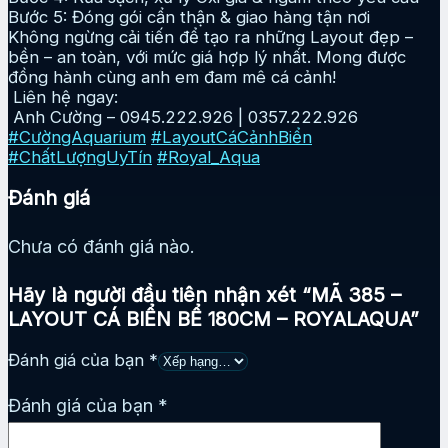
Bước 5: Đóng gói cẩn thận & giao hàng tận nơi
Không ngừng cải tiến để tạo ra những Layout đẹp –
bền – an toàn, với mức giá hợp lý nhất. Mong được
đồng hành cùng anh em đam mê cá cảnh!
Liên hệ ngay:
Anh Cường – 0945.222.926 | 0357.222.926
#CườngAquarium
#LayoutCáCảnhBiển
#ChấtLượngUyTín
#Royal_Aqua
Đánh giá
Chưa có đánh giá nào.
Hãy là người đầu tiên nhận xét “MÃ 385 –
LAYOUT CÁ BIỂN BỂ 180CM – ROYALAQUA”
Đánh giá của bạn
*
Đánh giá của bạn
*