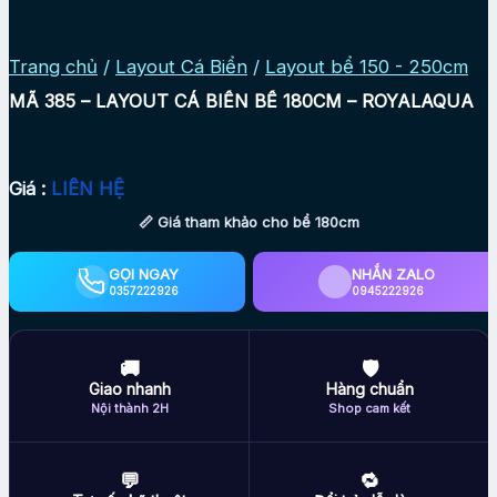
Trang chủ
/
Layout Cá Biển
/
Layout bể 150 - 250cm
MÃ 385 – LAYOUT CÁ BIỂN BỂ 180CM – ROYALAQUA
Giá :
LIÊN HỆ
📏 Giá tham khảo cho bể 180cm
GỌI NGAY
NHẮN ZALO
0357222926
0945222926
🚚
🛡
Giao nhanh
Hàng chuẩn
Nội thành 2H
Shop cam kết
💬
🔁