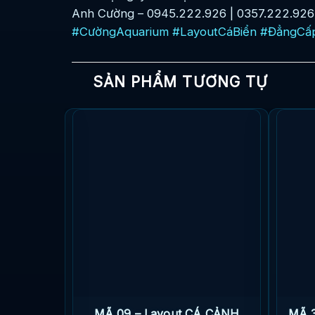
Anh Cường – 0945.222.926 | 0357.222.926
#CườngAquarium
#LayoutCáBiển
#ĐẳngCấ
SẢN PHẨM TƯƠNG TỰ
BIỂN BỂ
MÃ 09 – Layout CÁ CẢNH
MÃ 3