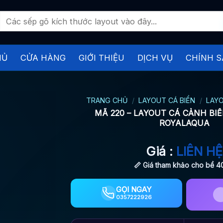
Tìm
kiếm:
HỦ
CỬA HÀNG
GIỚI THIỆU
DỊCH VỤ
CHÍNH S
TRANG CHỦ
/
LAYOUT CÁ BIỂN
/
LAYO
MÃ 220 – LAYOUT CÁ CẢNH BIỂ
ROYALAQUA
Giá :
LIÊN HỆ
📏 Giá tham khảo cho bể 
GỌI NGAY
0357222926