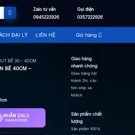
Zalo tư vấn
Gọi điện
0945222926
0357222926
ÁCH ĐẠI LÝ
LIÊN HỆ
Giỏ hàng
Giao hàng
UT BỂ 30 - 40CM
nhanh chóng
N BỂ 40CM –
Giao hàng nội
thành 2H, các
tỉnh ship xe
khách
40cm
Sản phẩm chất
NHẮN ZALO
0945222926
lượng
Sản phẩm 100%