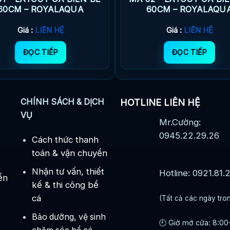
60CM – ROYALAQUA
60CM – ROYALAQU
Giá :
LIÊN HỆ
Giá :
LIÊN HỆ
ĐỌC TIẾP
ĐỌC TIẾP
CHÍNH SÁCH & DỊCH
HOTLINE LIÊN HỆ
VỤ
Mr.Cường:
0945.22.29.26
Cách thức thanh
toán & vận chuyển
Nhận tư vấn, thiết
Hotline: 0921.81.
ển
kế & thi công bể
cá
(Tất cả các ngày tro
Bảo dưỡng, vệ sinh
🕘 Giờ mở cửa: 8:00