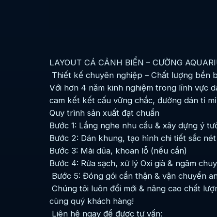
LAYOUT CÁ CẢNH BIỂN – CƯỜNG AQUAR
Thiết kế chuyên nghiệp – Chất lượng bền b
Với hơn 4 năm kinh nghiệm trong lĩnh vực d
cam kết kết cấu vững chắc, đường dán tỉ mỉ
Quy trình sản xuất đạt chuẩn
Bước 1: Lắng nghe nhu cầu & xây dựng ý tư
Bước 2: Dán khung, tạo hình chi tiết sắc nét
Bước 3: Mài dũa, khoan lỗ (nếu cần)
Bước 4: Rửa sạch, xử lý Oxi già & ngâm chu
Bước 5: Đóng gói cẩn thận & vận chuyển an
Chúng tôi luôn đổi mới & nâng cao chất lư
cùng quý khách hàng!
Liên hệ ngay để được tư vấn: