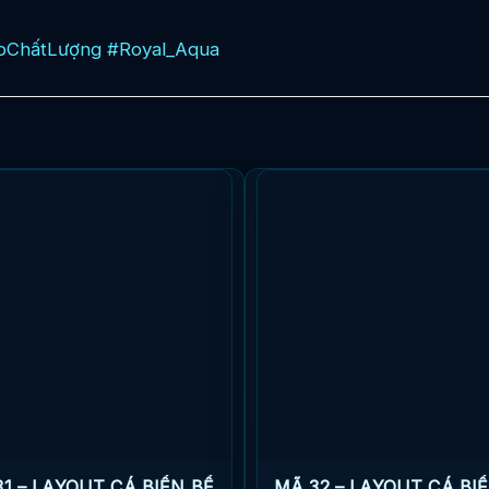
pChấtLượng
#Royal_Aqua
1 – LAYOUT CÁ BIỂN BỂ
MÃ 32 – LAYOUT CÁ BI