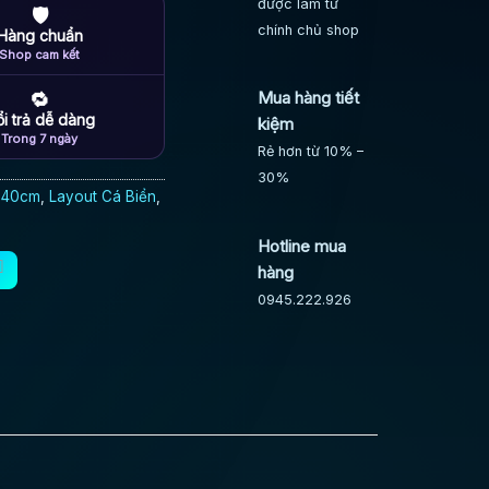
được làm từ
🛡
chính chủ shop
Hàng chuẩn
Shop cam kết
Mua hàng tiết
🔁
i trả dễ dàng
kiệm
Trong 7 ngày
Rẻ hơn từ 10% –
30%
- 40cm
,
Layout Cá Biển
,
Hotline mua
hàng
0945.222.926