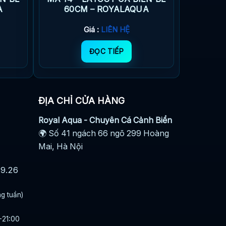
A
60CM – ROYALAQUA
Giá :
LIÊN HỆ
ĐỌC TIẾP
ĐỊA CHỈ CỬA HÀNG
Royal Aqua - Chuyên Cá Cảnh Biển
🌍 Số 41 ngách 66 ngõ 299 Hoàng
Mai, Hà Nội
29.26
ng tuần)
-21:00