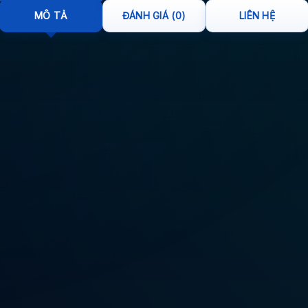
MÔ TẢ
ĐÁNH GIÁ (0)
LIÊN HỆ