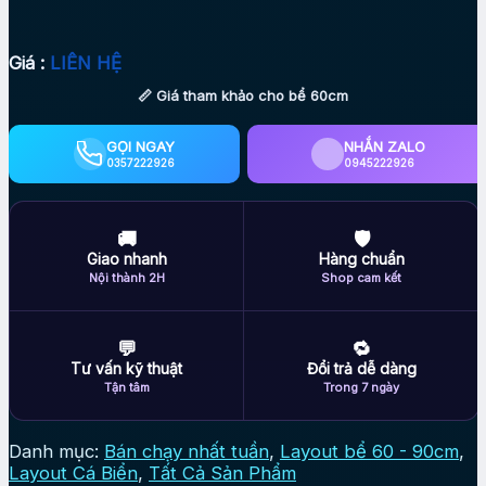
Giá :
LIÊN HỆ
📏 Giá tham khảo cho bể 60cm
GỌI NGAY
NHẮN ZALO
0357222926
0945222926
🚚
🛡
Giao nhanh
Hàng chuẩn
Nội thành 2H
Shop cam kết
💬
🔁
Tư vấn kỹ thuật
Đổi trả dễ dàng
Tận tâm
Trong 7 ngày
Danh mục:
Bán chạy nhất tuần
,
Layout bể 60 - 90cm
,
Layout Cá Biển
,
Tất Cả Sản Phẩm