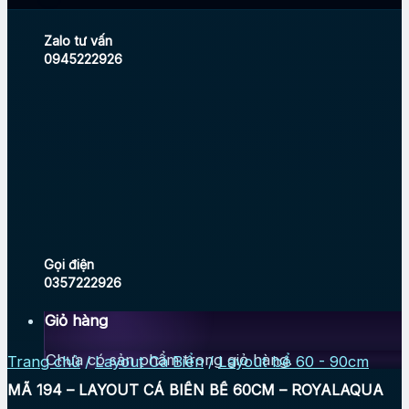
Zalo tư vấn
0945222926
Gọi điện
0357222926
Giỏ hàng
Chưa có sản phẩm trong giỏ hàng.
Trang chủ
/
Layout Cá Biển
/
Layout bể 60 - 90cm
MÃ 194 – LAYOUT CÁ BIỂN BỂ 60CM – ROYALAQUA