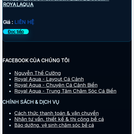
ROYALAQUA
Giá :
LIÊN HỆ
Đọc tiếp
FACEBOOK CỦA CHÚNG TÔI
Nguyễn Thế Cường
Royal Aqua - Layout Cá Cảnh
Royal Aqua - Chuyên Cá Cảnh Biển
Royal Aqua - Trung Tâm Chăm Sóc Cá Biển
CHÍNH SÁCH & DỊCH VỤ
Cách thức thanh toán & vận chuyển
Nhận tư vấn, thiết kế & thi công bể cá
Bảo dưỡng, vệ sinh chăm sóc bể cá