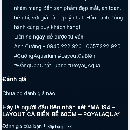
nhằm mang đến sản phẩm đẹp mắt, an toàn,
bền bỉ, với giá cả hợp lý nhất. Hân hạnh đồng
hành cùng quý khách hàng!
Liên hệ ngay để được tư vấn:
Anh Cường – 0945.222.926 | 0357.222.926
#CườngAquarium #LayoutCáBiển
#ĐẳngCấpChấtLượng #Royal_Aqua
Đánh giá
Chưa có đánh giá nào.
Hãy là người đầu tiên nhận xét “MÃ 194 –
LAYOUT CÁ BIỂN BỂ 60CM – ROYALAQUA”
Đánh giá của bạn
*