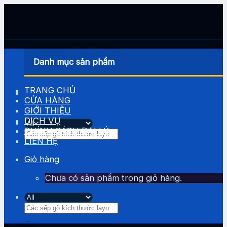
Skip
to
content
Danh mục sản phẩm
TRANG CHỦ
CỬA HÀNG
GIỚI THIỆU
DỊCH VỤ
CHÍNH SÁCH ĐẠI LÝ
Tìm
LIÊN HỆ
kiếm:
Giỏ hàng
Chưa có sản phẩm trong giỏ hàng.
Tìm
kiếm: