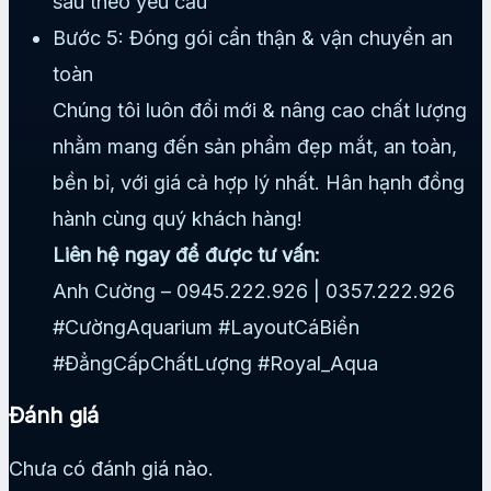
sâu theo yêu cầu
Bước 5: Đóng gói cẩn thận & vận chuyển an
toàn
Chúng tôi luôn đổi mới & nâng cao chất lượng
nhằm mang đến sản phẩm đẹp mắt, an toàn,
bền bỉ, với giá cả hợp lý nhất. Hân hạnh đồng
hành cùng quý khách hàng!
Liên hệ ngay để được tư vấn:
Anh Cường – 0945.222.926 | 0357.222.926
#CườngAquarium #LayoutCáBiển
#ĐẳngCấpChấtLượng #Royal_Aqua
Đánh giá
Chưa có đánh giá nào.