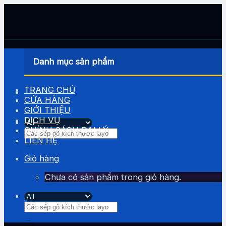
Skip
to
content
Danh mục sản phẩm
TRANG CHỦ
CỬA HÀNG
GIỚI THIỆU
DỊCH VỤ
CHÍNH SÁCH ĐẠI LÝ
Tìm
LIÊN HỆ
kiếm:
Giỏ hàng
Chưa có sản phẩm trong giỏ hàng.
Tìm
kiếm: