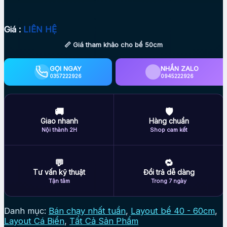
Giá :
LIÊN HỆ
📏 Giá tham khảo cho bể 50cm
GỌI NGAY
NHẮN ZALO
0357222926
0945222926
🚚
🛡
Giao nhanh
Hàng chuẩn
Nội thành 2H
Shop cam kết
💬
🔁
Tư vấn kỹ thuật
Đổi trả dễ dàng
Tận tâm
Trong 7 ngày
Danh mục:
Bán chạy nhất tuần
,
Layout bể 40 - 60cm
,
Layout Cá Biển
,
Tất Cả Sản Phẩm