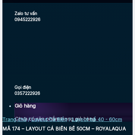
Zalo tư vấn
0945222926
Gọi điện
0357222926
Giỏ hàng
Chưa có sản phẩm trong giỏ hàng.
Trang chủ
/
Layout Cá Biển
/
Layout bể 40 - 60cm
MÃ 174 – LAYOUT CÁ BIỂN BỂ 50CM – ROYALAQUA