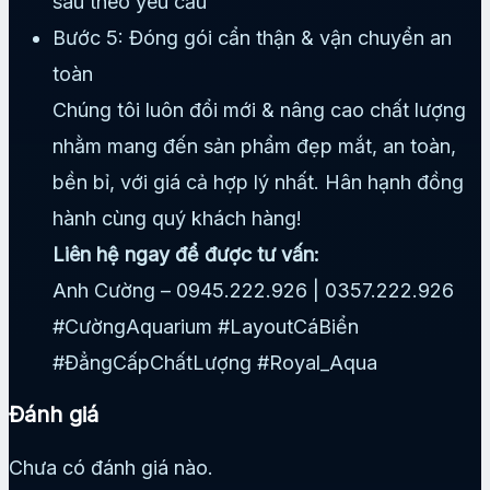
sâu theo yêu cầu
Bước 5: Đóng gói cẩn thận & vận chuyển an
toàn
Chúng tôi luôn đổi mới & nâng cao chất lượng
nhằm mang đến sản phẩm đẹp mắt, an toàn,
bền bỉ, với giá cả hợp lý nhất. Hân hạnh đồng
hành cùng quý khách hàng!
Liên hệ ngay để được tư vấn:
Anh Cường – 0945.222.926 | 0357.222.926
#CườngAquarium #LayoutCáBiển
#ĐẳngCấpChấtLượng #Royal_Aqua
Đánh giá
Chưa có đánh giá nào.