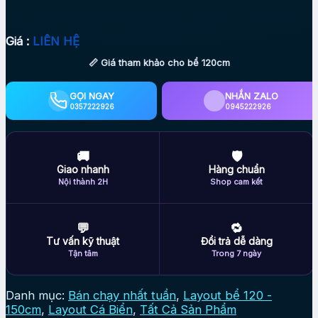
Giá :
LIÊN HỆ
📏 Giá tham khảo cho bể 120cm
GỌI NGAY
NHẮN ZALO
0357222926
0945222926
🚚
🛡
Giao nhanh
Hàng chuẩn
Nội thành 2H
Shop cam kết
💬
🔁
Tư vấn kỹ thuật
Đổi trả dễ dàng
Tận tâm
Trong 7 ngày
Danh mục:
Bán chạy nhất tuần
,
Layout bể 120 -
150cm
,
Layout Cá Biển
,
Tất Cả Sản Phẩm