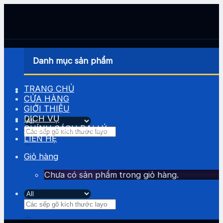
Skip
to
content
Danh mục sản phẩm
TRANG CHỦ
CỬA HÀNG
GIỚI THIỆU
DỊCH VỤ
CHÍNH SÁCH ĐẠI LÝ
Tìm
LIÊN HỆ
kiếm:
Giỏ hàng
Chưa có sản phẩm trong giỏ hàng.
Tìm
kiếm: