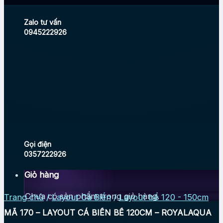
Zalo tư vấn
0945222926
Gọi điện
0357222926
Giỏ hàng
Chưa có sản phẩm trong giỏ hàng.
Trang chủ
/
Layout Cá Biển
/
Layout bể 120 - 150cm
MÃ 170 – LAYOUT CÁ BIỂN BỂ 120CM – ROYALAQUA