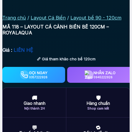
Trang chủ
/
Layout Cá Biển
/
Layout bể 90 - 120cm
MÃ 118 – LAYOUT CÁ CẢNH BIỂN BỂ 120CM –
ROYALAQUA
Giá :
LIÊN HỆ
📏 Giá tham khảo cho bể 120cm
GỌI NGAY
NHẮN ZALO
0357222926
0945222926
🚚
🛡
Giao nhanh
Hàng chuẩn
Nội thành 2H
Shop cam kết
💬
🔁