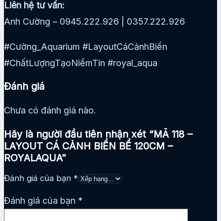
Liên hệ tư vấn:
Anh Cường – 0945.222.926 | 0357.222.926
#Cường_Aquarium #LayoutCáCảnhBiển
#ChấtLượngTạoNiềmTin #royal_aqua
Đánh giá
Chưa có đánh giá nào.
Hãy là người đầu tiên nhận xét “MÃ 118 –
LAYOUT CÁ CẢNH BIỂN BỂ 120CM –
ROYALAQUA”
Đánh giá của bạn
*
Đánh giá của bạn
*