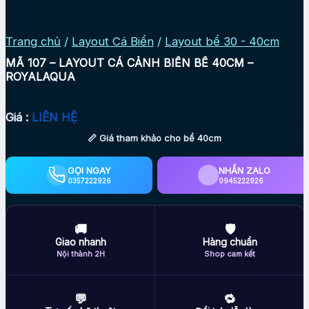
Trang chủ
/
Layout Cá Biển
/
Layout bể 30 - 40cm
MÃ 107 – LAYOUT CÁ CẢNH BIỂN BỂ 40CM –
ROYALAQUA
Giá :
LIÊN HỆ
📏 Giá tham khảo cho bể 40cm
GỌI NGAY
NHẮN ZALO
0357222926
0945222926
🚚
🛡
Giao nhanh
Hàng chuẩn
Nội thành 2H
Shop cam kết
💬
🔁