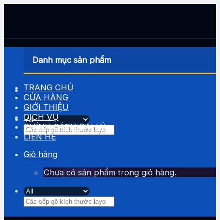
Skip
to
content
Danh mục sản phẩm
TRANG CHỦ
CỬA HÀNG
GIỚI THIỆU
DỊCH VỤ
CHÍNH SÁCH ĐẠI LÝ
Tìm
LIÊN HỆ
kiếm:
Giỏ hàng
Chưa có sản phẩm trong giỏ hàng.
Tìm
kiếm: