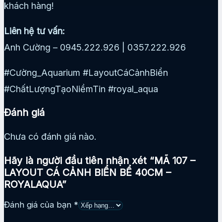
khách hàng!
Liên hệ tư vấn:
Anh Cường – 0945.222.926 | 0357.222.926
#Cường_Aquarium #LayoutCáCảnhBiển
#ChấtLượngTạoNiềmTin #royal_aqua
Đánh giá
Chưa có đánh giá nào.
Hãy là người đầu tiên nhận xét “MÃ 107 –
LAYOUT CÁ CẢNH BIỂN BỂ 40CM –
ROYALAQUA”
Đánh giá của bạn
*