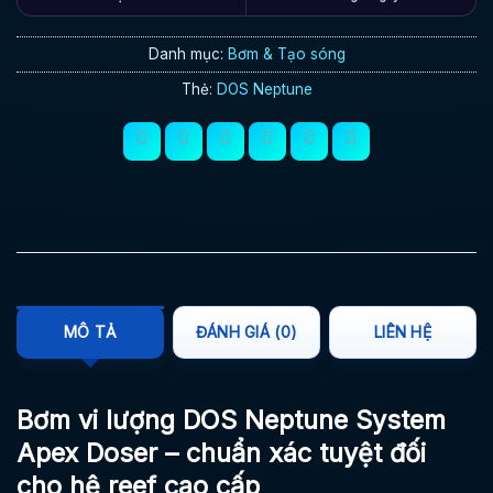
Danh mục:
Bơm & Tạo sóng
Thẻ:
DOS Neptune
MÔ TẢ
ĐÁNH GIÁ (0)
LIÊN HỆ
Bơm vi lượng DOS Neptune System
Apex Doser – chuẩn xác tuyệt đối
cho hệ reef cao cấp