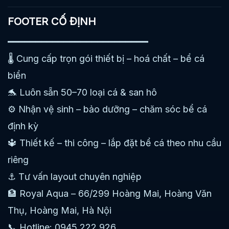
FOOTER CỐ ĐỊNH
━━━━━━━━━━━━━━━━━━━━━━━━━
🌡️ Cung cấp trọn gói thiết bị – hoá chất – bể cá
biển
🐬 Luôn sẵn 50–70 loại cá & san hô
⚙️ Nhận vệ sinh – bảo dưỡng – chăm sóc bể cá
định kỳ
🔱 Thiết kế – thi công – lắp đặt bể cá theo nhu cầu
riêng
⚓ Tư vấn layout chuyên nghiệp
🏦 Royal Aqua – 66/299 Hoàng Mai, Hoàng Văn
Thụ, Hoàng Mai, Hà Nội
📞 Hotline: 0945.222.926