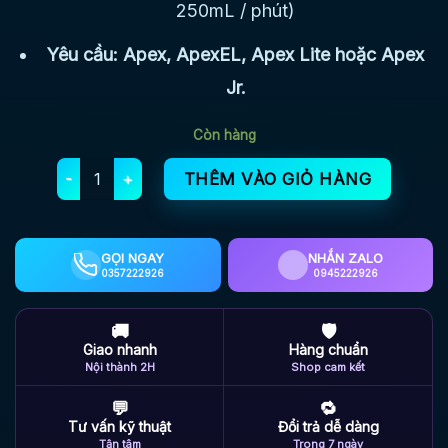
250mL / phút)
Yêu cầu: Apex, ApexEL, Apex Lite hoặc Apex
Jr.
Còn hàng
Bơm vi lượng Dos – Neptune System – Apex Doser số lư
THÊM VÀO GIỎ HÀNG
GỌI NGAY
NHẮN ZALO
0357222926
0945222926
🚚
🛡
Giao nhanh
Hàng chuẩn
Nội thành 2H
Shop cam kết
💬
🔁
Tư vấn kỹ thuật
Đổi trả dễ dàng
Tận tâm
Trong 7 ngày