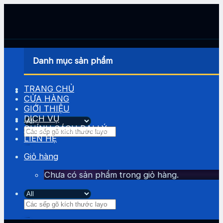
Skip
to
content
Danh mục sản phẩm
TRANG CHỦ
CỬA HÀNG
GIỚI THIỆU
DỊCH VỤ
CHÍNH SÁCH ĐẠI LÝ
Tìm
LIÊN HỆ
kiếm:
Giỏ hàng
Chưa có sản phẩm trong giỏ hàng.
Tìm
kiếm: