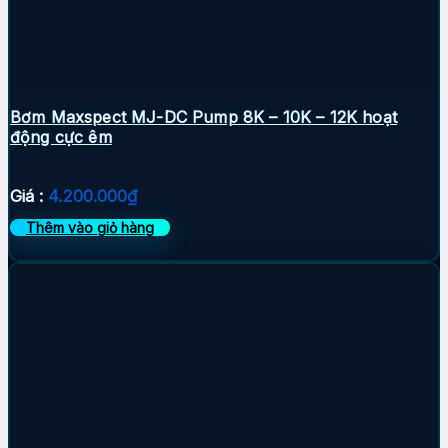
Bơm Maxspect MJ-DC Pump 8K – 10K – 12K hoạt
động cực êm
Giá :
4.200.000
₫
Thêm vào giỏ hàng