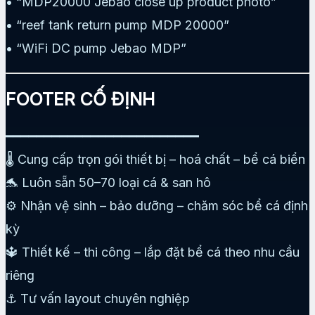
• “MDP20000 Jebao close up product photo”
• “reef tank return pump MDP 20000”
• “WiFi DC pump Jebao MDP”
FOOTER CỐ ĐỊNH
━━━━━━━━━━━━━━━━━━━━━━━━━
🌡️ Cung cấp trọn gói thiết bị – hoá chất – bể cá biển
🐬 Luôn sẵn 50–70 loại cá & san hô
⚙️ Nhận vệ sinh – bảo dưỡng – chăm sóc bể cá định
kỳ
🔱 Thiết kế – thi công – lắp đặt bể cá theo nhu cầu
riêng
⚓ Tư vấn layout chuyên nghiệp