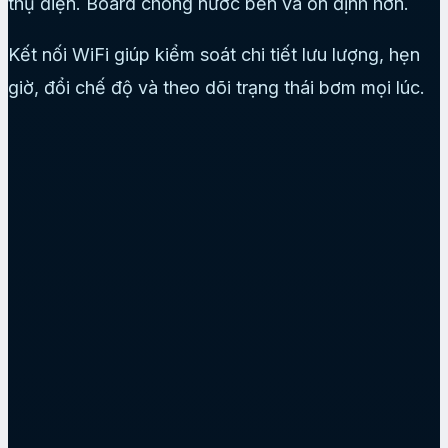
thụ điện. Board chống nước bền và ổn định hơn.
Kết nối WiFi giúp kiểm soát chi tiết lưu lượng, hẹn
giờ, đổi chế độ và theo dõi trạng thái bơm mọi lúc.