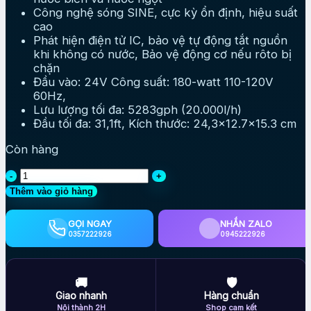
Công nghệ sóng SINE, cực kỳ ổn định, hiệu suất
cao
Phát hiện điện tử IC, bảo vệ tự động tắt nguồn
khi không có nước, Bảo vệ động cơ nếu rôto bị
chặn
Đầu vào: 24V Công suất: 180-watt 110-120V
60Hz,
Lưu lượng tối đa: 5283gph (20.000l/h)
Đầu tối đa: 31,1ft, Kích thước: 24,3×12.7×15.3 cm
Còn hàng
Bơm
Jebao
Thêm vào giỏ hàng
MDP
20000
GỌI NGAY
NHẮN ZALO
điều
0357222926
0945222926
khiển
WiFi
siêu
🚚
🛡
mạnh
Giao nhanh
Hàng chuẩn
tiết
Nội thành 2H
Shop cam kết