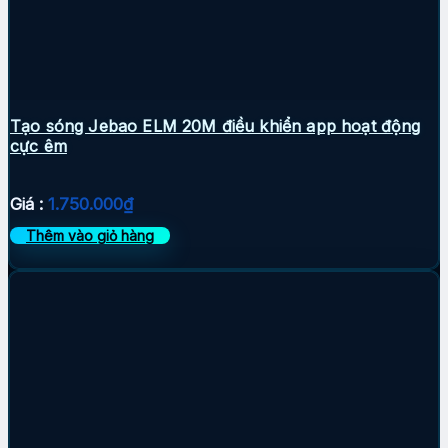
Tạo sóng Jebao ELM 20M điều khiển app hoạt động
cực êm
Giá :
1.750.000
₫
Thêm vào giỏ hàng