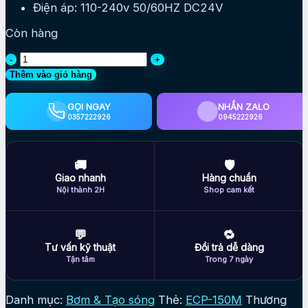
Điện áp: 110-240v 50/60HZ DC24V
Còn hàng
Tạo
sóng
Thêm vào giỏ hàng
ECP
150M
GỌI NGAY
NHẮN ZALO
WiFi
0357222926
0945222926
Jebao
mẫu
mới
🚚
🛡
cải
Giao nhanh
Hàng chuẩn
tiến
Nội thành 2H
Shop cam kết
dòng
ngang
mạnh
💬
🔁
số
Tư vấn kỹ thuật
Đổi trả dễ dàng
lượng
Tận tâm
Trong 7 ngày
Danh mục:
Bơm & Tạo sóng
Thẻ:
ECP-150M
Thương