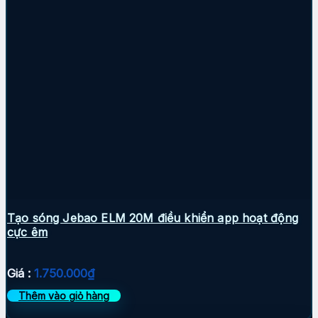
Tạo sóng Jebao ELM 20M điều khiển app hoạt động
cực êm
Giá :
1.750.000
₫
Thêm vào giỏ hàng