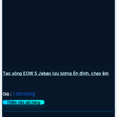
Tạo sóng EOW 5 Jebao lưu lượng ổn định, chạy êm
Giá :
1.350.000
₫
Thêm vào giỏ hàng