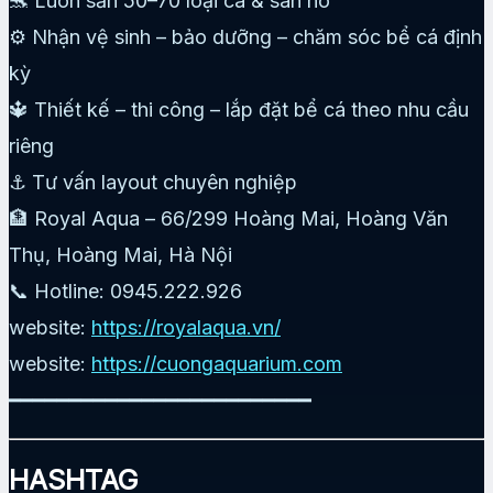
🐬 Luôn sẵn 50–70 loại cá & san hô
⚙️ Nhận vệ sinh – bảo dưỡng – chăm sóc bể cá định
kỳ
🔱 Thiết kế – thi công – lắp đặt bể cá theo nhu cầu
riêng
⚓ Tư vấn layout chuyên nghiệp
🏦 Royal Aqua – 66/299 Hoàng Mai, Hoàng Văn
Thụ, Hoàng Mai, Hà Nội
📞 Hotline: 0945.222.926
website:
https://royalaqua.vn/
website:
https://cuongaquarium.com
━━━━━━━━━━━━━━━━━━━━━━━━━
HASHTAG