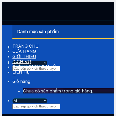
Skip
to
content
Danh mục sản phẩm
TRANG CHỦ
CỬA HÀNG
GIỚI THIỆU
DỊCH VỤ
CHÍNH SÁCH ĐẠI LÝ
Tìm
LIÊN HỆ
kiếm:
Giỏ hàng
Chưa có sản phẩm trong giỏ hàng.
Tìm
kiếm: