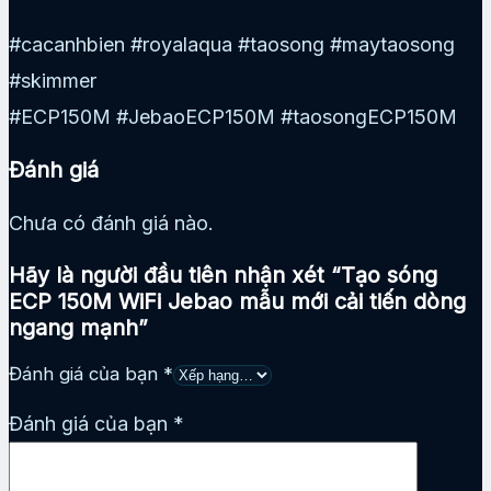
#cacanhbien #royalaqua #taosong #maytaosong
#skimmer
#ECP150M #JebaoECP150M #taosongECP150M
Đánh giá
Chưa có đánh giá nào.
Hãy là người đầu tiên nhận xét “Tạo sóng
ECP 150M WiFi Jebao mẫu mới cải tiến dòng
ngang mạnh”
Đánh giá của bạn
*
Đánh giá của bạn
*