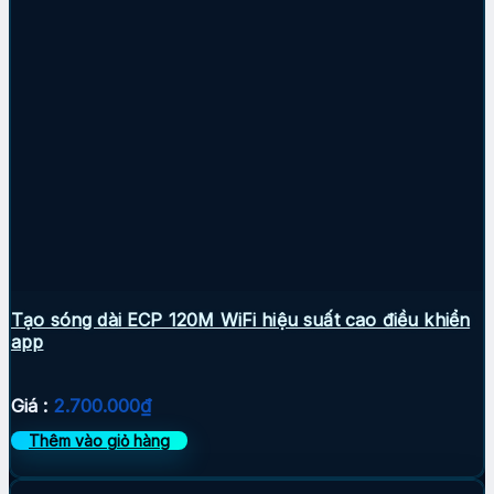
Tạo sóng dài ECP 120M WiFi hiệu suất cao điều khiển
app
Giá :
2.700.000
₫
Thêm vào giỏ hàng