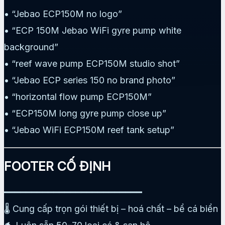
• “Jebao ECP150M no logo”
• “ECP 150M Jebao WiFi gyre pump white
background”
• “reef wave pump ECP150M studio shot”
• “Jebao ECP series 150 no brand photo”
• “horizontal flow pump ECP150M”
• “ECP150M long gyre pump close up”
• “Jebao WiFi ECP150M reef tank setup”
FOOTER CỐ ĐỊNH
━━━━━━━━━━━━━━━━━━━━━━━━━
🌡️ Cung cấp trọn gói thiết bị – hoá chất – bể cá biển