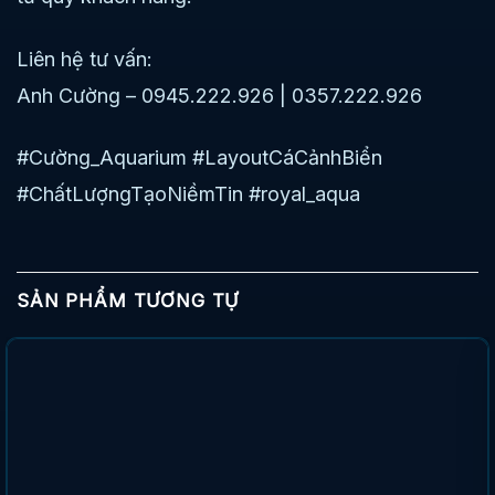
Liên hệ tư vấn:
Anh Cường – 0945.222.926 | 0357.222.926
#Cường_Aquarium #LayoutCáCảnhBiển
#ChấtLượngTạoNiềmTin #royal_aqua
SẢN PHẨM TƯƠNG TỰ