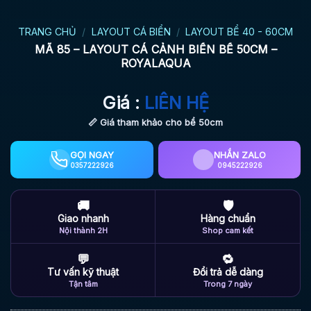
TRANG CHỦ
/
LAYOUT CÁ BIỂN
/
LAYOUT BỂ 40 - 60CM
MÃ 85 – LAYOUT CÁ CẢNH BIỂN BỂ 50CM –
ROYALAQUA
Giá :
LIÊN HỆ
📏 Giá tham khảo cho bể 50cm
GỌI NGAY
NHẮN ZALO
0357222926
0945222926
🚚
🛡
Giao nhanh
Hàng chuẩn
Nội thành 2H
Shop cam kết
💬
🔁
Tư vấn kỹ thuật
Đổi trả dễ dàng
Tận tâm
Trong 7 ngày