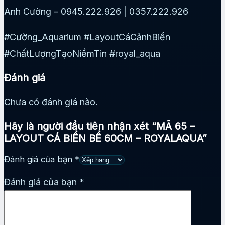
Anh Cường – 0945.222.926 | 0357.222.926
#Cường_Aquarium #LayoutCáCảnhBiển
#ChấtLượngTạoNiềmTin #royal_aqua
Đánh giá
Chưa có đánh giá nào.
Hãy là người đầu tiên nhận xét “MÃ 65 –
LAYOUT CÁ BIỂN BỂ 60CM – ROYALAQUA”
Đánh giá của bạn
*
Đánh giá của bạn
*