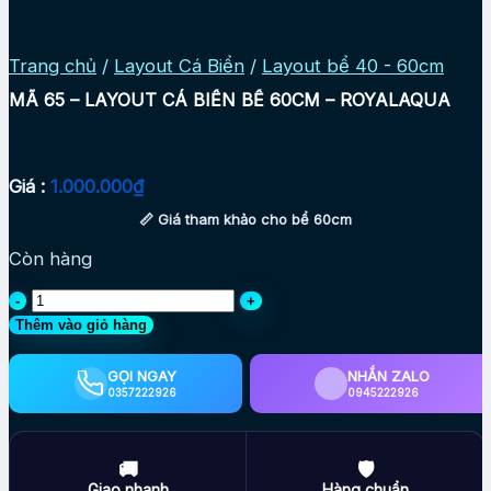
Trang chủ
/
Layout Cá Biển
/
Layout bể 40 - 60cm
MÃ 65 – LAYOUT CÁ BIỂN BỂ 60CM – ROYALAQUA
Giá :
1.000.000
₫
📏 Giá tham khảo cho bể 60cm
Còn hàng
MÃ
65
Thêm vào giỏ hàng
-
LAYOUT
GỌI NGAY
NHẮN ZALO
CÁ
0357222926
0945222926
BIỂN
BỂ
60CM
🚚
🛡
-
Giao nhanh
Hàng chuẩn