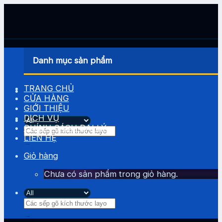
Skip
to
content
Danh mục sản phẩm
TRANG CHỦ
CỬA HÀNG
GIỚI THIỆU
DỊCH VỤ
CHÍNH SÁCH ĐẠI LÝ
Tìm
LIÊN HỆ
kiếm:
Giỏ hàng
Chưa có sản phẩm trong giỏ hàng.
Tìm
kiếm: