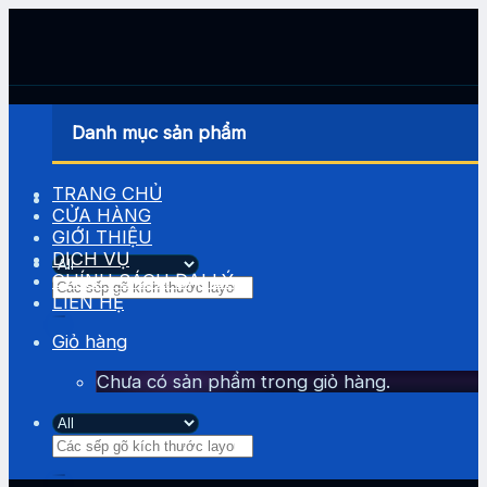
Skip
to
content
Danh mục sản phẩm
TRANG CHỦ
CỬA HÀNG
GIỚI THIỆU
DỊCH VỤ
CHÍNH SÁCH ĐẠI LÝ
Tìm
LIÊN HỆ
kiếm:
Giỏ hàng
Chưa có sản phẩm trong giỏ hàng.
Tìm
kiếm: