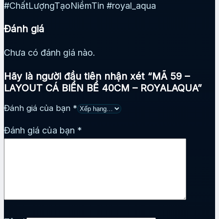
#ChấtLượngTạoNiềmTin #royal_aqua
Đánh giá
Chưa có đánh giá nào.
Hãy là người đầu tiên nhận xét “MÃ 59 –
LAYOUT CÁ BIỂN BỂ 40CM – ROYALAQUA”
Đánh giá của bạn
*
Đánh giá của bạn
*