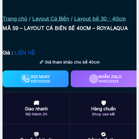
Trang chủ
/
Layout Cá Biển
/
Layout bể 30 - 40cm
MÃ 59 – LAYOUT CÁ BIỂN BỂ 40CM – ROYALAQUA
Giá :
LIÊN HỆ
📏 Giá tham khảo cho bể 40cm
GỌI NGAY
NHẮN ZALO
0357222926
0945222926
🚚
🛡
Giao nhanh
Hàng chuẩn
Nội thành 2H
Shop cam kết
💬
🔁