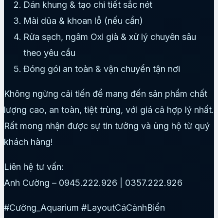
Dán khung & tạo chi tiết sắc nét
Mài dũa & khoan lỗ (nếu cần)
Rửa sạch, ngâm Oxi già & xử lý chuyên sâu
theo yêu cầu
Đóng gói an toàn & vận chuyển tận nơi
Không ngừng cải tiến để mang đến sản phẩm chất
lượng cao, an toàn, tiệt trùng, với giá cả hợp lý nhất.
Rất mong nhận được sự tin tưởng và ủng hộ từ quý
khách hàng!
Liên hệ tư vấn:
Anh Cường – 0945.222.926 | 0357.222.926
#Cường_Aquarium #LayoutCáCảnhBiển