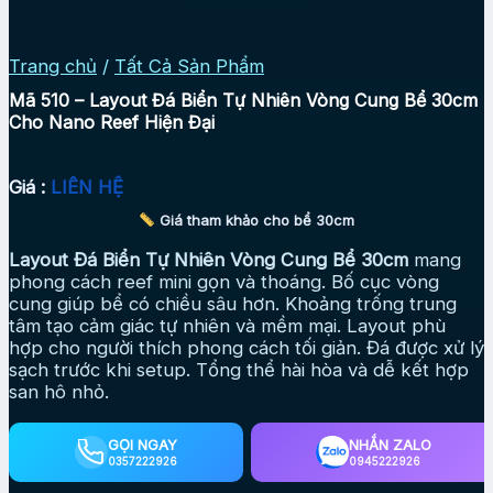
Trang chủ
/
Tất Cả Sản Phẩm
Mã 510 – Layout Đá Biển Tự Nhiên Vòng Cung Bể 30cm
Cho Nano Reef Hiện Đại
Giá :
LIÊN HỆ
Giá tham khảo cho bể 30cm
Layout Đá Biển Tự Nhiên Vòng Cung Bể 30cm
mang
phong cách reef mini gọn và thoáng. Bố cục vòng
cung giúp bể có chiều sâu hơn. Khoảng trống trung
tâm tạo cảm giác tự nhiên và mềm mại. Layout phù
hợp cho người thích phong cách tối giản. Đá được xử lý
sạch trước khi setup. Tổng thể hài hòa và dễ kết hợp
san hô nhỏ.
GỌI NGAY
NHẮN ZALO
0357222926
0945222926