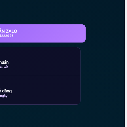
ẮN ZALO
5222926
huẩn
m kết
dễ dàng
 ngày