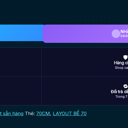
NH
094
🛡
Hàng c
Shop ca
🔁
Đổi trả 
Trong 7
t sẵn hàng
Thẻ:
70CM
,
LAYOUT BỂ 70