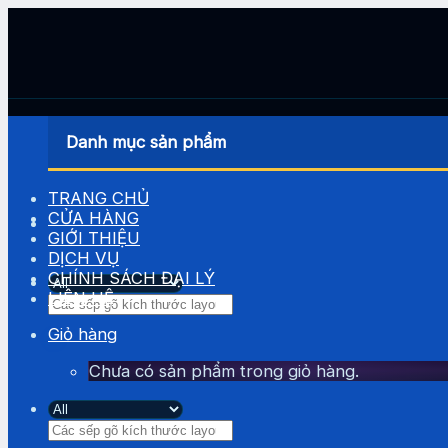
Skip
to
content
Danh mục sản phẩm
TRANG CHỦ
CỬA HÀNG
GIỚI THIỆU
DỊCH VỤ
CHÍNH SÁCH ĐẠI LÝ
LIÊN HỆ
Tìm
kiếm:
Giỏ hàng
Chưa có sản phẩm trong giỏ hàng.
Tìm
kiếm: