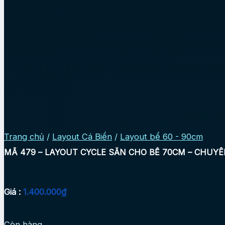
Trang chủ
/
Layout Cá Biển
/
Layout bể 60 - 90cm
MÃ 479 – LAYOUT CYCLE SẴN CHO BỂ 70CM – CHUY
Giá :
1.400.000
₫
Còn hàng