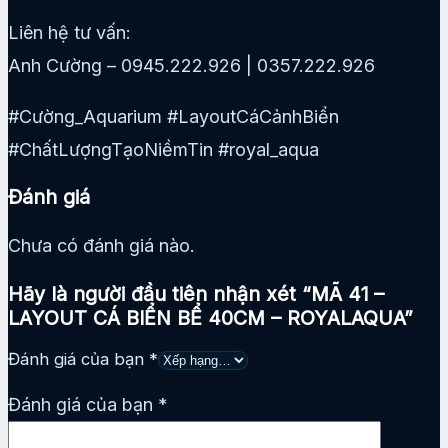
Liên hệ tư vấn:
Anh Cường – 0945.222.926 | 0357.222.926
#Cường_Aquarium #LayoutCáCảnhBiển
#ChấtLượngTạoNiềmTin #royal_aqua
Đánh giá
Chưa có đánh giá nào.
Hãy là người đầu tiên nhận xét “MÃ 41 –
LAYOUT CÁ BIỂN BỂ 40CM – ROYALAQUA”
Đánh giá của bạn
*
Đánh giá của bạn
*