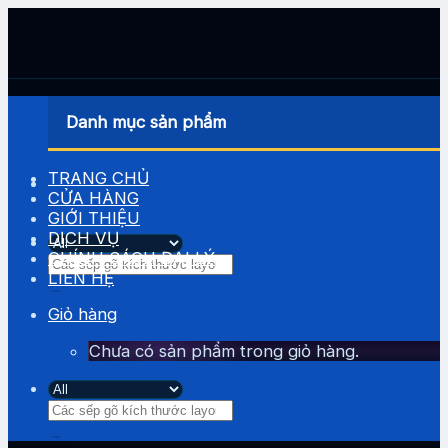
Skip
to
content
Danh mục sản phẩm
TRANG CHỦ
CỬA HÀNG
GIỚI THIỆU
DỊCH VỤ
CHÍNH SÁCH ĐẠI LÝ
Tìm
LIÊN HỆ
kiếm:
Giỏ hàng
Chưa có sản phẩm trong giỏ hàng.
Tìm
kiếm: