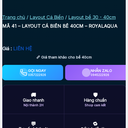
Trang chủ
/
Layout Cá Biển
/
Layout bể 30 - 40cm
MÃ 41 – LAYOUT CÁ BIỂN BỂ 40CM – ROYALAQUA
Giá :
LIÊN HỆ
📏 Giá tham khảo cho bể 40cm
GỌI NGAY
NHẮN ZALO
0357222926
0945222926
🚚
🛡
Giao nhanh
Hàng chuẩn
Nội thành 2H
Shop cam kết
💬
🔁