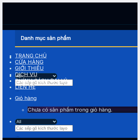
Skip
to
content
Danh mục sản phẩm
TRANG CHỦ
CỬA HÀNG
GIỚI THIỆU
DỊCH VỤ
CHÍNH SÁCH ĐẠI LÝ
Tìm
LIÊN HỆ
kiếm:
Giỏ hàng
Chưa có sản phẩm trong giỏ hàng.
Tìm
kiếm: