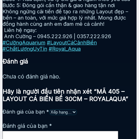
Bước 5: Đóng gói cẩn thận & giao hàng tận nơi
Không ngừng cải tiến để tạo ra những Layout đẹp –
bền – an toàn, với mức giá hợp lý nhất. Mong được
đồng hành cùng anh em đam mê cá cảnh!
Liên hệ ngay:
Anh Cường – 0945.222.926 | 0357.222.926
#CườngAquarium
#LayoutCáCảnhBiển
#ChấtLượngUyTín
#Royal_Aqua
Đánh giá
Chưa có đánh giá nào.
Hãy là người đầu tiên nhận xét “MÃ 405 –
LAYOUT CÁ BIỂN BỂ 30CM – ROYALAQUA”
Đánh giá của bạn
*
Đánh giá của bạn
*