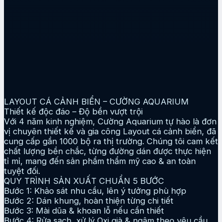
LAYOUT CÁ CẢNH BIỂN – CƯỜNG AQUARIUM
Thiết kế độc đáo – Độ bền vượt trội
Với 4 năm kinh nghiệm, Cường Aquarium tự hào là đơn
vị chuyên thiết kế và gia công Layout cá cảnh biển, đã
cung cấp gần 1000 bộ ra thị trường. Chúng tôi cam kết
chất lượng bền chắc, từng đường dán được thực hiện
tỉ mỉ, mang đến sản phẩm thẩm mỹ cao & an toàn
tuyệt đối.
QUY TRÌNH SẢN XUẤT CHUẨN 5 BƯỚC
Bước 1: Khảo sát nhu cầu, lên ý tưởng phù hợp
Bước 2: Dán khung, hoàn thiện từng chi tiết
Bước 3: Mài dũa & khoan lỗ nếu cần thiết
Bước 4: Rửa sạch, xử lý Oxi già & ngâm theo yêu cầu