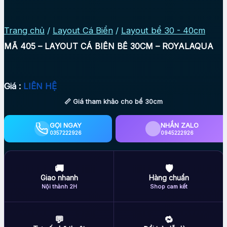
Trang chủ
/
Layout Cá Biển
/
Layout bể 30 - 40cm
MÃ 405 – LAYOUT CÁ BIỂN BỂ 30CM – ROYALAQUA
Giá :
LIÊN HỆ
📏 Giá tham khảo cho bể 30cm
GỌI NGAY
NHẮN ZALO
0357222926
0945222926
🚚
🛡
Giao nhanh
Hàng chuẩn
Nội thành 2H
Shop cam kết
💬
🔁