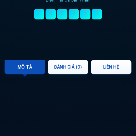
MÔ TẢ
ĐÁNH GIÁ (0)
LIÊN HỆ