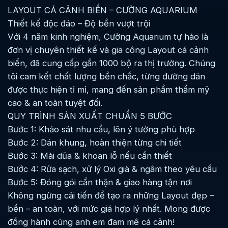
LAYOUT CÁ CẢNH BIỂN – CƯỜNG AQUARIUM
Thiết kế độc đáo – Độ bền vượt trội
Với 4 năm kinh nghiệm, Cường Aquarium tự hào là
đơn vị chuyên thiết kế và gia công Layout cá cảnh
biển, đã cung cấp gần 1000 bộ ra thị trường. Chúng
tôi cam kết chất lượng bền chắc, từng đường dán
được thực hiện tỉ mỉ, mang đến sản phẩm thẩm mỹ
cao & an toàn tuyệt đối.
QUY TRÌNH SẢN XUẤT CHUẨN 5 BƯỚC
Bước 1: Khảo sát nhu cầu, lên ý tưởng phù hợp
Bước 2: Dán khung, hoàn thiện từng chi tiết
Bước 3: Mài dũa & khoan lỗ nếu cần thiết
Bước 4: Rửa sạch, xử lý Oxi già & ngâm theo yêu cầu
Bước 5: Đóng gói cẩn thận & giao hàng tận nơi
Không ngừng cải tiến để tạo ra những Layout đẹp –
bền – an toàn, với mức giá hợp lý nhất. Mong được
đồng hành cùng anh em đam mê cá cảnh!