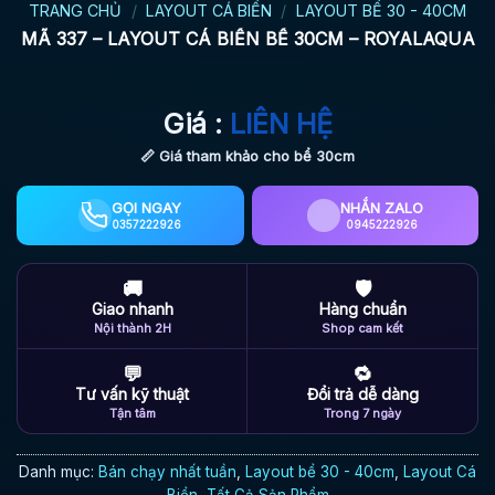
TRANG CHỦ
/
LAYOUT CÁ BIỂN
/
LAYOUT BỂ 30 - 40CM
MÃ 337 – LAYOUT CÁ BIỂN BỂ 30CM – ROYALAQUA
Giá :
LIÊN HỆ
📏 Giá tham khảo cho bể 30cm
GỌI NGAY
NHẮN ZALO
0357222926
0945222926
🚚
🛡
Giao nhanh
Hàng chuẩn
Nội thành 2H
Shop cam kết
💬
🔁
Tư vấn kỹ thuật
Đổi trả dễ dàng
Tận tâm
Trong 7 ngày
Danh mục:
Bán chạy nhất tuần
,
Layout bể 30 - 40cm
,
Layout Cá
Biển
,
Tất Cả Sản Phẩm