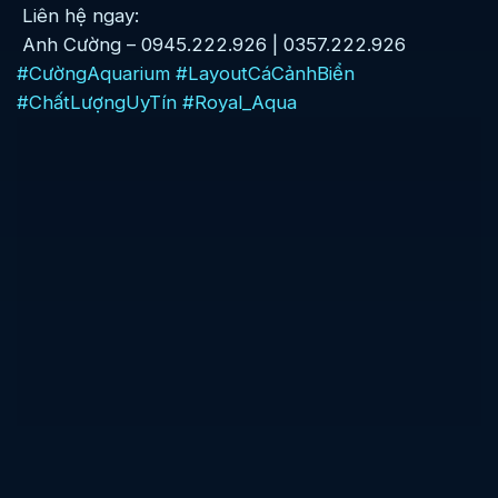
Liên hệ ngay:
Anh Cường – 0945.222.926 | 0357.222.926
#CườngAquarium
#LayoutCáCảnhBiển
#ChấtLượngUyTín
#Royal_Aqua