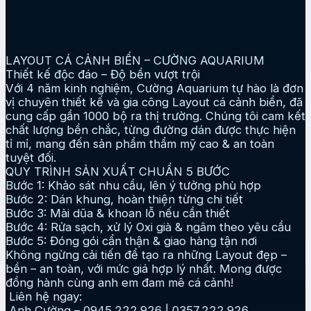
LAYOUT CÁ CẢNH BIỂN – CƯỜNG AQUARIUM
Thiết kế độc đáo – Độ bền vượt trội
Với 4 năm kinh nghiệm, Cường Aquarium tự hào là đơn
vị chuyên thiết kế và gia công Layout cá cảnh biển, đã
cung cấp gần 1000 bộ ra thị trường. Chúng tôi cam kết
chất lượng bền chắc, từng đường dán được thực hiện
tỉ mỉ, mang đến sản phẩm thẩm mỹ cao & an toàn
tuyệt đối.
QUY TRÌNH SẢN XUẤT CHUẨN 5 BƯỚC
Bước 1: Khảo sát nhu cầu, lên ý tưởng phù hợp
Bước 2: Dán khung, hoàn thiện từng chi tiết
Bước 3: Mài dũa & khoan lỗ nếu cần thiết
Bước 4: Rửa sạch, xử lý Oxi già & ngâm theo yêu cầu
Bước 5: Đóng gói cẩn thận & giao hàng tận nơi
Không ngừng cải tiến để tạo ra những Layout đẹp –
bền – an toàn, với mức giá hợp lý nhất. Mong được
đồng hành cùng anh em đam mê cá cảnh!
Liên hệ ngay:
Anh Cường – 0945.222.926 | 0357.222.926