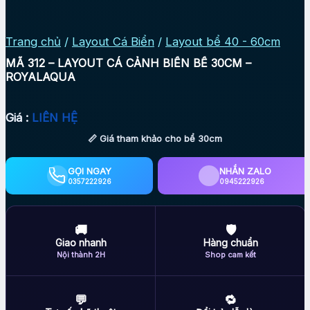
Trang chủ
/
Layout Cá Biển
/
Layout bể 40 - 60cm
MÃ 312 – LAYOUT CÁ CẢNH BIỂN BỂ 30CM –
ROYALAQUA
Giá :
LIÊN HỆ
📏 Giá tham khảo cho bể 30cm
GỌI NGAY
NHẮN ZALO
0357222926
0945222926
🚚
🛡
Giao nhanh
Hàng chuẩn
Nội thành 2H
Shop cam kết
💬
🔁