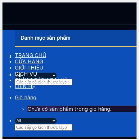
Skip
to
content
Danh mục sản phẩm
TRANG CHỦ
CỬA HÀNG
GIỚI THIỆU
DỊCH VỤ
CHÍNH SÁCH ĐẠI LÝ
Tìm
LIÊN HỆ
kiếm:
Giỏ hàng
Chưa có sản phẩm trong giỏ hàng.
Tìm
kiếm: