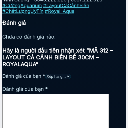
#CườngAquarium
#LayoutCáCảnhBiển
#ChấtLượngUyTín
#Royal_Aqua
Đánh giá
Chưa có đánh giá nào.
Hãy là người đầu tiên nhận xét “MÃ 312 –
LAYOUT CÁ CẢNH BIỂN BỂ 30CM –
ROYALAQUA”
Đánh giá của bạn
*
Đánh giá của bạn
*