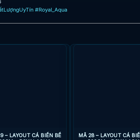
6
ấtLượngUyTín
#Royal_Aqua
9 – LAYOUT CÁ BIỂN BỂ
MÃ 28 – LAYOUT CÁ BI