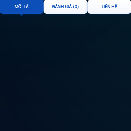
MÔ TẢ
ĐÁNH GIÁ (0)
LIÊN HỆ