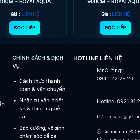
40CM – ROYALAQUA
900CM – ROYALAQU
Giá :
LIÊN HỆ
Giá :
LIÊN HỆ
ĐỌC TIẾP
ĐỌC TIẾP
CHÍNH SÁCH & DỊCH
HOTLINE LIÊN HỆ
VỤ
Mr.Cường:
0945.22.29.26
Cách thức thanh
toán & vận chuyển
Nhận tư vấn, thiết
Hotline: 0921.81.
ển
kế & thi công bể
cá
(Tất cả các ngày tro
Bảo dưỡng, vệ sinh
🕘 Giờ mở cửa: 8:00
chăm sóc bể cá
tất cả các ngày tron