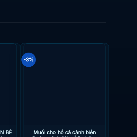
-3%
ỂN BỂ
Muối cho hồ cá cảnh biển