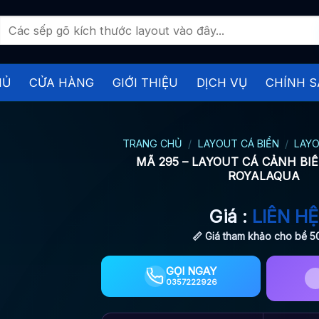
Tìm
kiếm:
HỦ
CỬA HÀNG
GIỚI THIỆU
DỊCH VỤ
CHÍNH S
TRANG CHỦ
/
LAYOUT CÁ BIỂN
/
LAYO
MÃ 295 – LAYOUT CÁ CẢNH BIỂ
ROYALAQUA
Giá :
LIÊN HỆ
📏 Giá tham khảo cho bể 
GỌI NGAY
0357222926