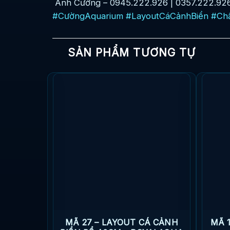
Anh Cường – 0945.222.926 | 0357.222.92
#CườngAquarium
#LayoutCáCảnhBiển
#Ch
SẢN PHẨM TƯƠNG TỰ
BIỂN BỂ
MÃ 27 – LAYOUT CÁ CẢNH
MÃ 1