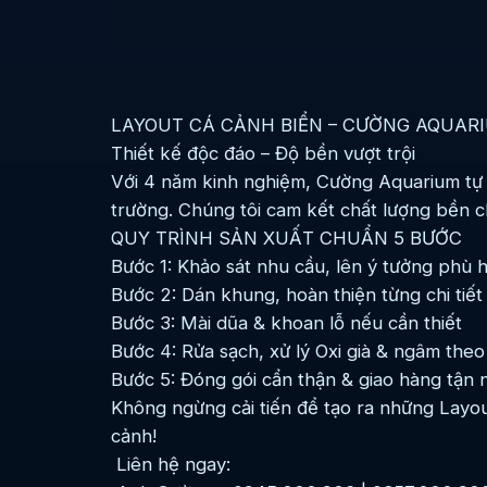
LAYOUT CÁ CẢNH BIỂN – CƯỜNG AQUAR
Thiết kế độc đáo – Độ bền vượt trội
Với 4 năm kinh nghiệm, Cường Aquarium tự h
trường. Chúng tôi cam kết chất lượng bền c
QUY TRÌNH SẢN XUẤT CHUẨN 5 BƯỚC
Bước 1: Khảo sát nhu cầu, lên ý tưởng phù 
Bước 2: Dán khung, hoàn thiện từng chi tiết
Bước 3: Mài dũa & khoan lỗ nếu cần thiết
Bước 4: Rửa sạch, xử lý Oxi già & ngâm the
Bước 5: Đóng gói cẩn thận & giao hàng tận n
Không ngừng cải tiến để tạo ra những Layo
cảnh!
Liên hệ ngay: