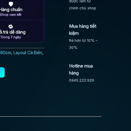
được làm từ
🛡
chính chủ shop
Hàng chuẩn
Shop cam kết
Mua hàng tiết
🔁
i trả dễ dàng
kiệm
Trong 7 ngày
Rẻ hơn từ 10% –
30%
- 60cm
,
Layout Cá Biển
,
Hotline mua
hàng
0945.222.926