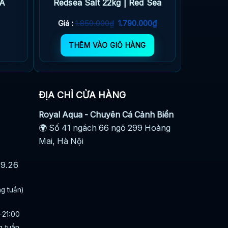
A
Redsea Salt 22kg | Red Sea
Giá
Giá
Giá :
1.850.000
₫
1.790.000
₫
gốc
hiện
là:
tại
THÊM VÀO GIỎ HÀNG
1.850.000₫.
là:
1.790.000₫.
ĐỊA CHỈ CỬA HÀNG
Royal Aqua - Chuyên Cá Cảnh Biển
🌍 Số 41 ngách 66 ngõ 299 Hoàng
Mai, Hà Nội
29.26
ng tuần)
-21:00
g tuần.