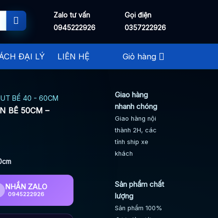
Zalo tư vấn
Gọi điện
0945222926
0357222926
ÁCH ĐẠI LÝ
LIÊN HỆ
Giỏ hàng
Giao hàng
UT BỂ 40 - 60CM
nhanh chóng
N BỂ 50CM –
Giao hàng nội
thành 2H, các
tỉnh ship xe
khách
50cm
Sản phẩm chất
NHẮN ZALO
0945222926
lượng
Sản phẩm 100%