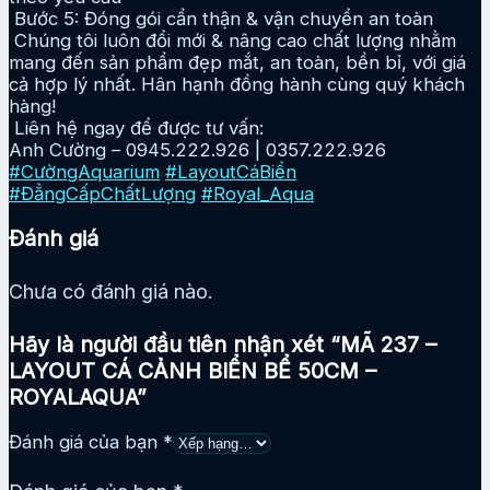
Bước 5: Đóng gói cẩn thận & vận chuyển an toàn
Chúng tôi luôn đổi mới & nâng cao chất lượng nhằm
mang đến sản phẩm đẹp mắt, an toàn, bền bỉ, với giá
cả hợp lý nhất. Hân hạnh đồng hành cùng quý khách
hàng!
Liên hệ ngay để được tư vấn:
Anh Cường – 0945.222.926 | 0357.222.926
#CườngAquarium
#LayoutCáBiển
#ĐẳngCấpChấtLượng
#Royal_Aqua
Đánh giá
Chưa có đánh giá nào.
Hãy là người đầu tiên nhận xét “MÃ 237 –
LAYOUT CÁ CẢNH BIỂN BỂ 50CM –
ROYALAQUA”
Đánh giá của bạn
*