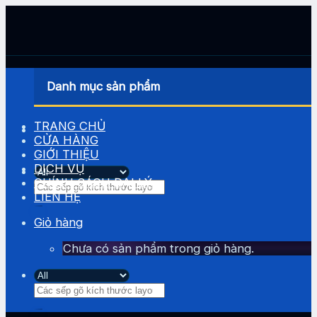
Skip
to
content
Danh mục sản phẩm
TRANG CHỦ
CỬA HÀNG
GIỚI THIỆU
DỊCH VỤ
CHÍNH SÁCH ĐẠI LÝ
Tìm
LIÊN HỆ
kiếm:
Giỏ hàng
Chưa có sản phẩm trong giỏ hàng.
Tìm
kiếm: