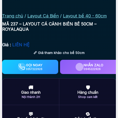
Trang chủ
/
Layout Cá Biển
/
Layout bể 40 - 60cm
MÃ 237 – LAYOUT CÁ CẢNH BIỂN BỂ 50CM –
ROYALAQUA
Giá :
LIÊN HỆ
📏 Giá tham khảo cho bể 50cm
GỌI NGAY
NHẮN ZALO
0357222926
0945222926
🚚
🛡
Giao nhanh
Hàng chuẩn
Nội thành 2H
Shop cam kết
💬
🔁