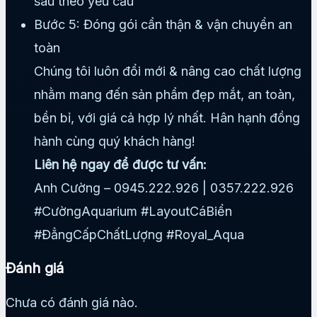
sâu theo yêu cầu
Bước 5: Đóng gói cẩn thận & vận chuyển an
toàn
Chúng tôi luôn đổi mới & nâng cao chất lượng
nhằm mang đến sản phẩm đẹp mắt, an toàn,
bền bỉ, với giá cả hợp lý nhất. Hân hạnh đồng
hành cùng quý khách hàng!
Liên hệ ngay để được tư vấn:
Anh Cường – 0945.222.926 | 0357.222.926
#CườngAquarium #LayoutCáBiển
#ĐẳngCấpChấtLượng #Royal_Aqua
Đánh giá
Chưa có đánh giá nào.