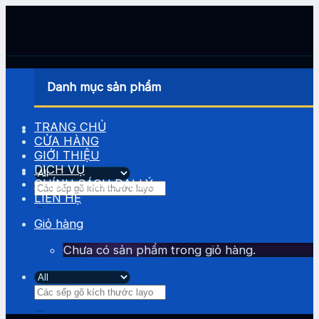
Skip
to
content
Danh mục sản phẩm
TRANG CHỦ
CỬA HÀNG
GIỚI THIỆU
DỊCH VỤ
CHÍNH SÁCH ĐẠI LÝ
Tìm
LIÊN HỆ
kiếm:
Giỏ hàng
Chưa có sản phẩm trong giỏ hàng.
Tìm
kiếm: