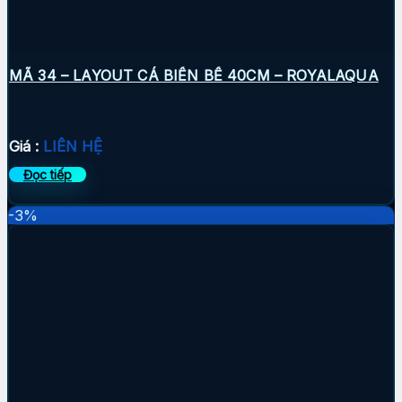
MÃ 34 – LAYOUT CÁ BIỂN BỂ 40CM – ROYALAQUA
Giá :
LIÊN HỆ
Đọc tiếp
-3%