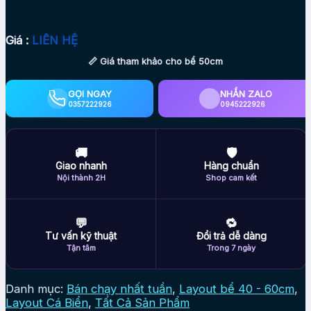
Giá :
LIÊN HỆ
📏 Giá tham khảo cho bể 50cm
GỌI NGAY
NHẮN ZALO
0357222926
0945222926
🚚
🛡
Giao nhanh
Hàng chuẩn
Nội thành 2H
Shop cam kết
💬
🔁
Tư vấn kỹ thuật
Đổi trả dễ dàng
Tận tâm
Trong 7 ngày
Danh mục:
Bán chạy nhất tuần
,
Layout bể 40 - 60cm
,
Layout Cá Biển
,
Tất Cả Sản Phẩm