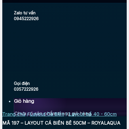
Zalo tư vấn
0945222926
Gọi điện
0357222926
Giỏ hàng
Chưa có sản phẩm trong giỏ hàng.
Trang chủ
/
Layout Cá Biển
/
Layout bể 40 - 60cm
MÃ 197 – LAYOUT CÁ BIỂN BỂ 50CM – ROYALAQUA