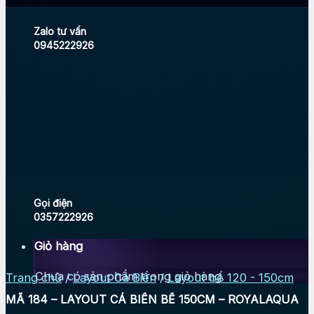
Zalo tư vấn
0945222926
Gọi điện
0357222926
Giỏ hàng
Chưa có sản phẩm trong giỏ hàng.
Trang chủ
/
Layout Cá Biển
/
Layout bể 120 - 150cm
MÃ 184 – LAYOUT CÁ BIỂN BỂ 150CM – ROYALAQUA