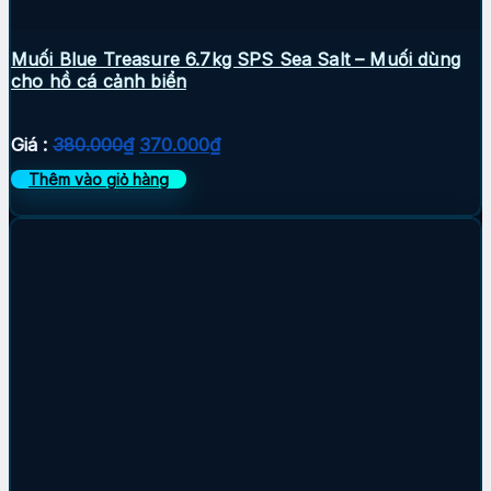
Muối Blue Treasure 6.7kg SPS Sea Salt – Muối dùng
cho hồ cá cảnh biển
Giá
Giá
Giá :
380.000
₫
370.000
₫
gốc
hiện
Thêm vào giỏ hàng
là:
tại
380.000₫.
là:
370.000₫.