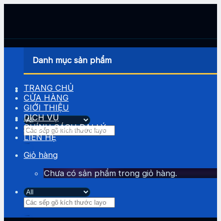
Skip
to
content
Danh mục sản phẩm
TRANG CHỦ
CỬA HÀNG
GIỚI THIỆU
DỊCH VỤ
CHÍNH SÁCH ĐẠI LÝ
Tìm
LIÊN HỆ
kiếm:
Giỏ hàng
Chưa có sản phẩm trong giỏ hàng.
Tìm
kiếm: