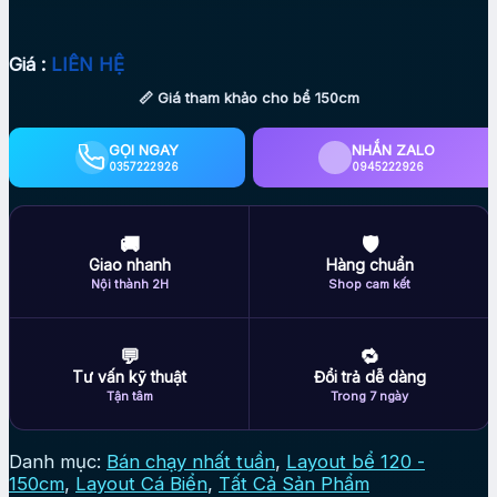
Giá :
LIÊN HỆ
📏 Giá tham khảo cho bể 150cm
GỌI NGAY
NHẮN ZALO
0357222926
0945222926
🚚
🛡
Giao nhanh
Hàng chuẩn
Nội thành 2H
Shop cam kết
💬
🔁
Tư vấn kỹ thuật
Đổi trả dễ dàng
Tận tâm
Trong 7 ngày
Danh mục:
Bán chạy nhất tuần
,
Layout bể 120 -
150cm
,
Layout Cá Biển
,
Tất Cả Sản Phẩm