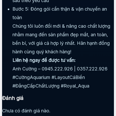
sâu theo yêu cầu
Bước 5: Đóng gói cẩn thận & vận chuyển an
toàn
Chúng tôi luôn đổi mới & nâng cao chất lượng
nhằm mang đến sản phẩm đẹp mắt, an toàn,
bền bỉ, với giá cả hợp lý nhất. Hân hạnh đồng
hành cùng quý khách hàng!
Liên hệ ngay để được tư vấn:
Anh Cường – 0945.222.926 | 0357.222.926
#CườngAquarium #LayoutCáBiển
#ĐẳngCấpChấtLượng #Royal_Aqua
Đánh giá
Chưa có đánh giá nào.