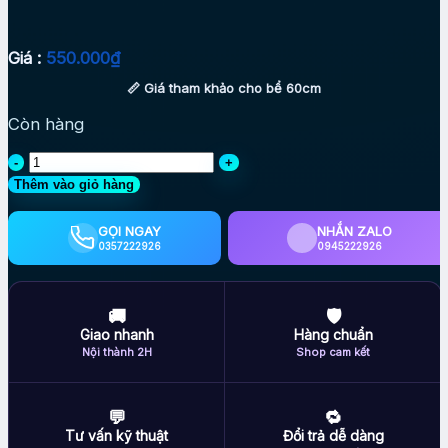
Giá :
550.000
₫
📏 Giá tham khảo cho bể 60cm
Còn hàng
MÃ
149
Thêm vào giỏ hàng
-
LAYOUT
GỌI NGAY
NHẮN ZALO
CÁ
0357222926
0945222926
BIỂN
BỂ
60CM
🚚
🛡
-
Giao nhanh
Hàng chuẩn
ROYALAQUA
Nội thành 2H
Shop cam kết
số
lượng
💬
🔁
Tư vấn kỹ thuật
Đổi trả dễ dàng