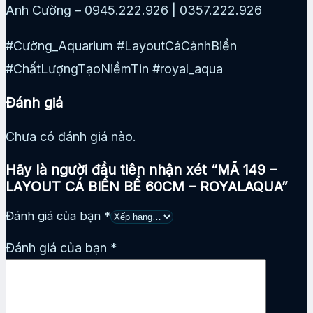
Anh Cường – 0945.222.926 | 0357.222.926
#Cường_Aquarium #LayoutCáCảnhBiển
#ChấtLượngTạoNiềmTin #royal_aqua
Đánh giá
Chưa có đánh giá nào.
Hãy là người đầu tiên nhận xét “MÃ 149 –
LAYOUT CÁ BIỂN BỂ 60CM – ROYALAQUA”
Đánh giá của bạn
*
Đánh giá của bạn
*