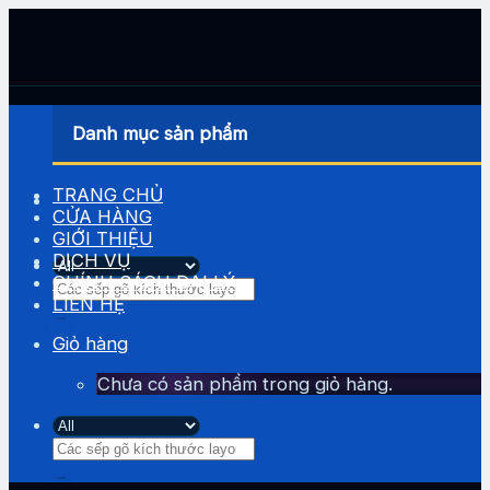
Skip
to
content
Danh mục sản phẩm
TRANG CHỦ
CỬA HÀNG
GIỚI THIỆU
DỊCH VỤ
CHÍNH SÁCH ĐẠI LÝ
Tìm
LIÊN HỆ
kiếm:
Giỏ hàng
Chưa có sản phẩm trong giỏ hàng.
Tìm
kiếm: