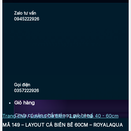
Zalo tư vấn
0945222926
Gọi điện
0357222926
Giỏ hàng
Chưa có sản phẩm trong giỏ hàng.
Trang chủ
/
Layout Cá Biển
/
Layout bể 40 - 60cm
MÃ 149 – LAYOUT CÁ BIỂN BỂ 60CM – ROYALAQUA