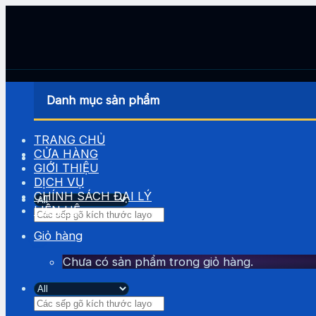
Skip
to
content
Danh mục sản phẩm
TRANG CHỦ
CỬA HÀNG
GIỚI THIỆU
DỊCH VỤ
CHÍNH SÁCH ĐẠI LÝ
LIÊN HỆ
Tìm
kiếm:
Giỏ hàng
Chưa có sản phẩm trong giỏ hàng.
Tìm
kiếm: