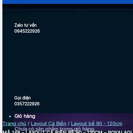
Zalo tư vấn
0945222926
Gọi điện
0357222926
Giỏ hàng
Trang chủ
/
Layout Cá Biển
/
Layout bể 90 - 120cm
Chưa có sản phẩm trong giỏ hàng.
MÃ 148 – LAYOUT CÁ BIỂN BỂ 90 – 120CM – ROYALAQ