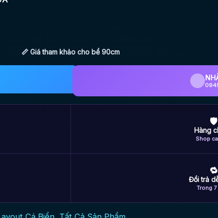
📏 Giá tham khảo cho bể 90cm
NH
094
🛡
Hàng c
Shop ca
🔁
Đổi trả 
Trong 7
Layout Cá Biển
,
Tất Cả Sản Phẩm