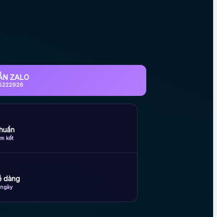
ẮN ZALO
5222926
huẩn
m kết
dễ dàng
 ngày