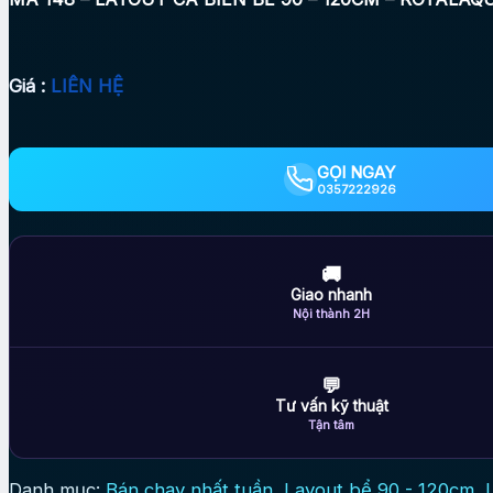
Giá :
LIÊN HỆ
GỌI NGAY
0357222926
🚚
Giao nhanh
Nội thành 2H
💬
Tư vấn kỹ thuật
Tận tâm
Danh mục:
Bán chạy nhất tuần
,
Layout bể 90 - 120cm
,