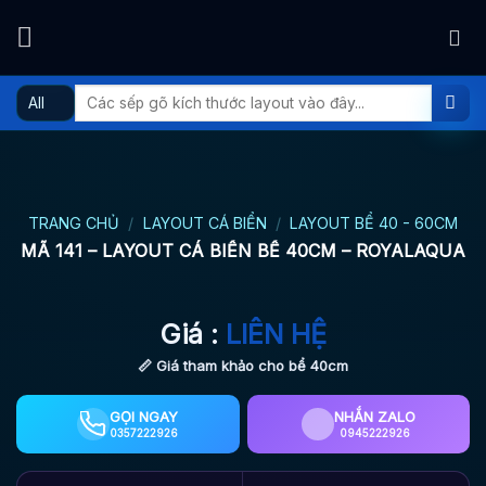
Skip
to
content
Tìm
kiếm:
TRANG CHỦ
/
LAYOUT CÁ BIỂN
/
LAYOUT BỂ 40 - 60CM
MÃ 141 – LAYOUT CÁ BIỂN BỂ 40CM – ROYALAQUA
Giá :
LIÊN HỆ
📏 Giá tham khảo cho bể 40cm
GỌI NGAY
NHẮN ZALO
0357222926
0945222926