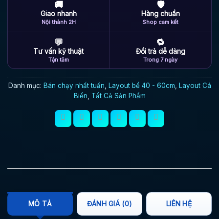
🚚
🛡
Giao nhanh
Hàng chuẩn
Nội thành 2H
Shop cam kết
💬
🔁
Tư vấn kỹ thuật
Đổi trả dễ dàng
Tận tâm
Trong 7 ngày
Danh mục:
Bán chạy nhất tuần
,
Layout bể 40 - 60cm
,
Layout Cá
Biển
,
Tất Cả Sản Phẩm
MÔ TẢ
ĐÁNH GIÁ (0)
LIÊN HỆ