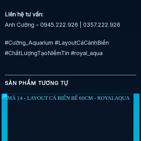
Liên hệ tư vấn:
Anh Cường – 0945.222.926 | 0357.222.926
#Cường_Aquarium #LayoutCáCảnhBiển
#ChấtLượngTạoNiềmTin #royal_aqua
SẢN PHẨM TƯƠNG TỰ