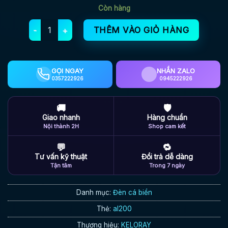
Còn hàng
Keloray AL200 đèn LED chống nước, chống bụi, không ti
THÊM VÀO GIỎ HÀNG
GỌI NGAY
NHẮN ZALO
0357222926
0945222926
🚚
🛡
Giao nhanh
Hàng chuẩn
Nội thành 2H
Shop cam kết
💬
🔁
Tư vấn kỹ thuật
Đổi trả dễ dàng
Tận tâm
Trong 7 ngày
Danh mục:
Đèn cá biển
Thẻ:
al200
Thương hiệu:
KELORAY