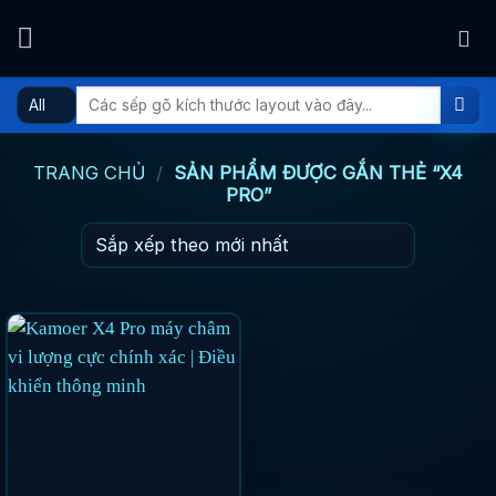
Skip
to
content
Tìm
kiếm:
TRANG CHỦ
/
SẢN PHẨM ĐƯỢC GẮN THẺ “X4
PRO”