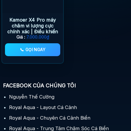
Kamoer X4 Pro máy
châm vi lượng cực
chính xác | Điều khiển
thông minh
Giá :
7.000.000
₫
📞 GỌI NGAY
FACEBOOK CỦA CHÚNG TÔI
Nguyễn Thế Cường
Royal Aqua - Layout Cá Cảnh
Royal Aqua - Chuyên Cá Cảnh Biển
Royal Aqua - Trung Tâm Chăm Sóc Cá Biển