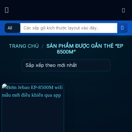
Skip
to
content
Tìm
kiếm:
TRANG CHỦ
/
SẢN PHẨM ĐƯỢC GẮN THẺ “EP
8500M”