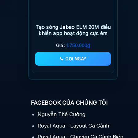
Tạo sóng Jebao ELM 20M điều
khiển app hoạt động cực êm
Giá :
1.750.000
₫
📞 GỌI NGAY
FACEBOOK CỦA CHÚNG TÔI
Nguyễn Thế Cường
Royal Aqua - Layout Cá Cảnh
Royal Aqua - Chuyên Cá Cảnh Biển