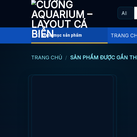
Skip
T
to
k
content
Danh mục sản phẩm
TRANG C
TRANG CHỦ
/
SẢN PHẨM ĐƯỢC GẮN TH