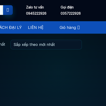
Zalo tư vấn
Gọi điện
0945222926
0357222926
ÁCH ĐẠI LÝ
LIÊN HỆ
Giỏ hàng
hất