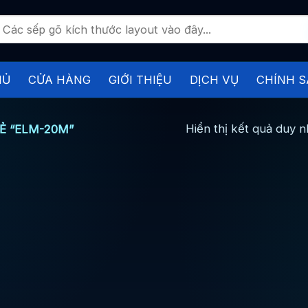
ìm
iếm:
HỦ
CỬA HÀNG
GIỚI THIỆU
DỊCH VỤ
CHÍNH S
Hiển thị kết quả duy n
Ẻ “ELM-20M”