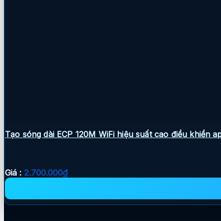
Tạo sóng dài ECP 120M WiFi hiệu suất cao điều khiển a
Giá :
2.700.000
₫