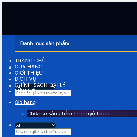
Skip
to
content
Danh mục sản phẩm
TRANG CHỦ
CỬA HÀNG
GIỚI THIỆU
DỊCH VỤ
CHÍNH SÁCH ĐẠI LÝ
LIÊN HỆ
Tìm
kiếm:
Giỏ hàng
Chưa có sản phẩm trong giỏ hàng.
Tìm
kiếm: