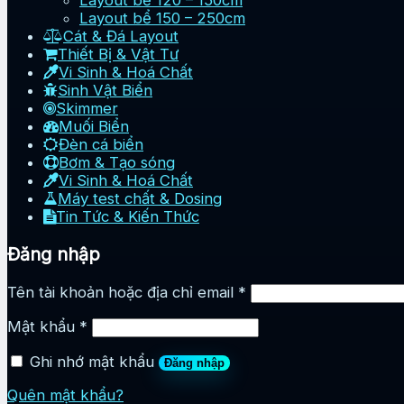
Layout bể 120 – 150cm
Layout bể 150 – 250cm
Cát & Đá Layout
Thiết Bị & Vật Tư
Vi Sinh & Hoá Chất
Sinh Vật Biển
Skimmer
Muối Biển
Đèn cá biển
Bơm & Tạo sóng
Vi Sinh & Hoá Chất
Máy test chất & Dosing
Tin Tức & Kiến Thức
Đăng nhập
Tên tài khoản hoặc địa chỉ email
*
Mật khẩu
*
Ghi nhớ mật khẩu
Đăng nhập
Quên mật khẩu?