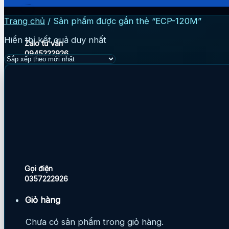
Trang chủ
/
Sản phẩm được gắn thẻ “ECP-120M”
Hiển thị kết quả duy nhất
Zalo tư vấn
0945222926
Gọi điện
0357222926
Giỏ hàng
Chưa có sản phẩm trong giỏ hàng.