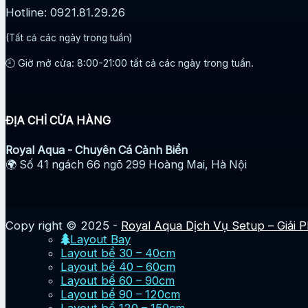
Hotline: 0921.81.29.26
(Tất cả các ngày trong tuần)
🕘 Giờ mở cửa: 8:00-21:00 tất cả các ngày trong tuần.
ĐỊA CHỈ CỬA HÀNG
Royal Aqua - Chuyên Cá Cảnh Biển
🌍 Số 41 ngách 66 ngõ 299 Hoàng Mai, Hà Nội
Copy right © 2025 -
Royal Aqua Dịch Vụ Setup – Giải 
Layout Bay
Layout bể 30 – 40cm
Layout bể 40 – 60cm
Layout bể 60 – 90cm
Layout bể 90 – 120cm