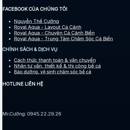
FACEBOOK CỦA CHÚNG TÔI
Nguyễn Thế Cường
Royal Aqua - Layout Cá Cảnh
Royal Aqua - Chuyên Cá Cảnh Biển
Royal Aqua - Trung Tâm Chăm Sóc Cá Biển
CHÍNH SÁCH & DỊCH VỤ
Cách thức thanh toán & vận chuyển
Nhận tư vấn, thiết kế & thi công bể cá
Bảo dưỡng, vệ sinh chăm sóc bể cá
HOTLINE LIÊN HỆ
Mr.Cường: 0945.22.29.26