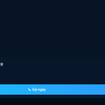
pp
📞 Gọi ngay